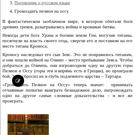
Поговорим о русском языке
Громоздить пелион на оссу
В фантастическом заоблачном мире, в котором обитали боги
древних греков, разыгрывались войны и кровавые битвы.
Некогда дети бога Урана и богини земли Геи, могучие титаны,
посягнули на власть своего отца, свергли его и поставили на его
место титана Кроноса.
Кроносу наследовал его сын Зевс. Это не понравилось титанам,
и они пошли войной на Олимп – место пребывание Зевса. Чтобы
добраться до Олимпа, они взгромоздили одну на другую горы
Пелион и Оссу (горы эти и впрямь есть в Греции), но проиграли
бой. Зевс сбросил их в глубь подземного царства – Тартара.
«Громоздить Пелион на Оссу» теперь значит: принимать
отчаянные попытки выиграть безнадежное дело, нагромождать
одно на другое самые сложные доказательства – и все же
проиграть.