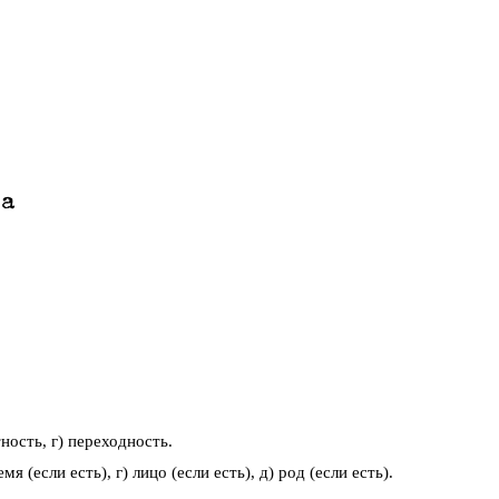
ла
тность, г) переходность.
я (если есть), г) лицо (если есть), д) род (если есть).