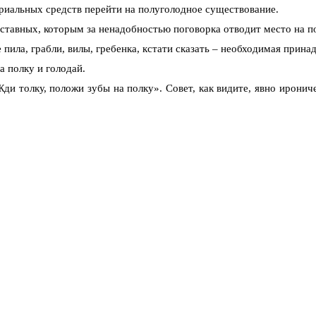
­риальных средств перейти на полуголодное существование.
вставных, которым за ненадобностью поговорка отводит ме­сто на п
 пила, грабли, вилы, гребенка, кстати сказать – необходимая прин
а полку и голодай.
ди толку, положи зубы на полку». Совет, как видите, явно ирониче