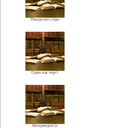
Панургово стадо
Один как перст
Интермедия (о