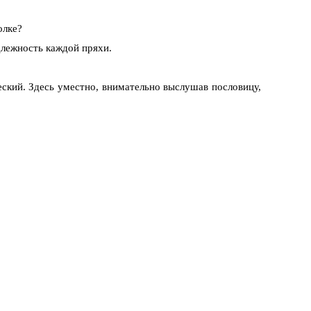
олке?
адлежность каждой пряхи.
ский. Здесь уместно, внимательно выслушав послови­цу,