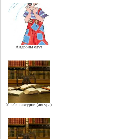
Андроны едут
Улыбка авгуров (авгура)