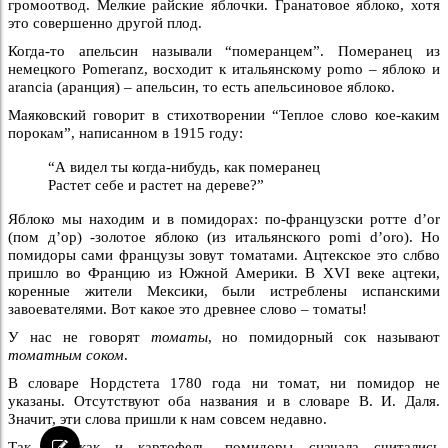
громоотвод. Мелкие райские яблочки. Гранатовое яблоко, хотя
это совершенно другой плод.
Когда-то апельсин называли “померанцем”. Померанец из
немецкого Pomeranz, восходит к итальянскому pomo – яблоко и
arancia (аранция) – апельсин, то есть апельсиновое яблоко.
Маяковский говорит в стихотворении “Теплое слово кое-каким
порокам”, написанном в 1915 году:
“А видел ты когда-нибудь, как померанец
Растет себе и растет на дереве?”
Яблоко мы находим и в помидорах: по-французски ротте d’or
(пом д’ор) -золотое яблоко (из итальянского pomi d’oro). Но
помидоры сами французы зовут томатами. Ацтекское это слбво
пришло во Францию из Южной Америки. В XVI веке ацтеки,
коренные жители Мексики, были истреблены испанскими
завоевателями. Вот какое это древнее слово – томаты!
У нас не говорят
томаты
, но помидорный сок называют
томатным соком
.
В словаре Нордстета 1780 года ни томат, ни помидор не
указаны. Отсутствуют оба названия и в словаре В. И. Даля.
Значит, эти слова пришли к нам совсем недавно.
Так же как и картофель, помидоры сначала считались