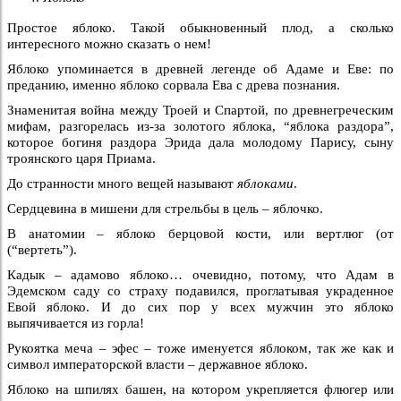
Простое яблоко. Такой обыкновенный плод, а сколько
интересного можно сказать о нем!
Яблоко упоминается в древней легенде об Адаме и Еве: по
преданию, именно яблоко сорвала Ева с древа познания.
Знаменитая война между Троей и Спартой, по древнегреческим
мифам, разгорелась из-за золотого яблока, “яблока раздора”,
которое богиня раздора Эрида дала молодому Парису, сыну
троянского царя Приама.
До странности много вещей называют
яблоками
.
Сердцевина в мишени для стрельбы в цель – яблочко.
В анатомии – яблоко берцовой кости, или вертлюг (от
(“вертеть”).
Кадык – адамово яблоко… очевидно, потому, что Адам в
Эдемском саду со страху подавился, проглатывая украденное
Евой яблоко. И до сих пор у всех мужчин это яблоко
выпячивается из горла!
Рукоятка меча – эфес – тоже именуется яблоком, так же как и
символ императорской власти – державное яблоко.
Яблоко на шпилях башен, на котором укрепляется флюгер или