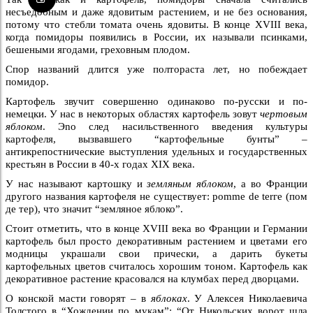
несъедобным и даже ядовитым растением, и не без основания,
потому что стебли томата очень ядовиты. В конце XVIII века,
когда помидоры появились в России, их называли псинками,
бешеными ягодами, греховным плодом.
Спор названий длится уже полтораста лет, но побеждает
помидор.
Картофель звучит совершенно одинаково по-русски и по-
немецки. У нас в некоторых областях картофель зовут
чертовым
яблоком
. Эnо след насильственного введения культуры
картофеля, вызвавшего “картофельные бунты” –
антикрепостнические выступления удельных и государственных
крестьян в России в 40-х годах XIX века.
У нас называют картошку и
земляным яблоком
, а во Франции
другого названия картофеля не существует: pomme de terге (пом
де тер), что значит “земляное яблоко”.
Стоит отметить, что в конце XVIII века во Франции и Германии
картофель был просто декоративным растением и цветами его
модницы украшали свои прически, а дарить букеты
картофельных цветов считалось хорошим тоном. Картофель как
декоративное растение красовался на клумбах перед дворцами.
О конской масти говорят – в
яблоках
. У Алексея Николаевича
Толстого в “Хождении по мукам”: “От Никольских ворот шла