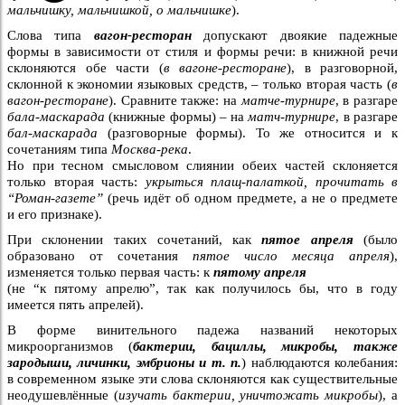
мальчишку, мальчишкой, о мальчишке
).
Слова типа
вагон-ресторан
допускают двоякие падежные
формы в зависимости от стиля и формы речи: в книжной речи
склоняются обе части (
в вагоне-ресторане
), в разговорной,
склонной к экономии языковых средств, – только вторая часть (
в
вагон-ресторане
). Сравните также: на
матче-турнире
, в разгаре
бала-маскарада
(книжные формы) – на
матч-турнире
, в разгаре
бал-маскарада
(разговорные формы). То же относится и к
сочетаниям типа
Москва-река
.
Но при тесном смысловом слиянии обеих частей склоняется
только вторая часть:
укрыться плащ-палаткой, прочитать в
“Роман-газете”
(речь идёт об одном предмете, а не о предмете
и его признаке).
При склонении таких сочетаний, как
пятое апреля
(было
образовано от сочетания
пятое число месяца апреля
),
изменяется только первая часть: к
пятому апреля
(не “к пятому апрелю”, так как получилось бы, что в году
имеется пять апрелей).
В форме винительного падежа названий некоторых
микроорганизмов (
бактерии, бациллы, микробы, также
зародыши, личинки, эмбрионы и т. п.
) наблюдаются колебания:
в современном языке эти слова склоняются как существительные
неодушевлённые (
изучать бактерии, уничтожать микробы
), а