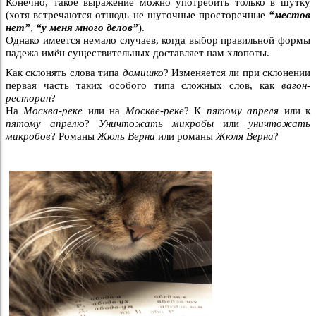
Конечно, такое выражение можно употребить только в шутку
(хотя встречаются отнюдь не шуточные просторечные
“местов
нет”
,
“у меня много делов”
).
Однако имеется немало случаев, когда выбор правильной формы
падежа имён существительных доставляет нам хлопоты.
Как склонять слова типа
домишко
? Изменяется ли при склонении
первая часть таких особого типа сложных слов, как
вагон-
ресторан
?
На
Москва-реке
или на
Москве-реке
? К
пятому апреля
или к
пятому апрелю
?
Уничтожать
микробы
или
уничтожать
микробов
? Романы
Жюль Верна
или романы
Жюля Верна
?