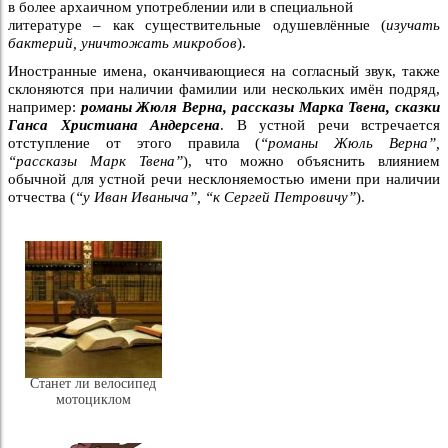
в более архаичном употреблении или в специальной
литературе – как существительные одушевлённые (
изучать
бактерий, уничтожать микробов
).
Иностранные имена, оканчивающиеся на согласный звук, также
склоняются при наличии фамилии или нескольких имён подряд,
например:
романы Жюля Верна, рассказы Марка Твена, сказки
Ганса Христиана Андерсена
. В устной речи встречается
отступление от этого правила (
“романы Жюль Верна”,
“рассказы Марк Твена”
), что можно объяснить влиянием
обычной для устной речи несклоняемостью имени при наличии
отчества (
“у Иван Иваныча”, “к Сергей Петровичу”
).
Станет ли велосипед
мотоциклом