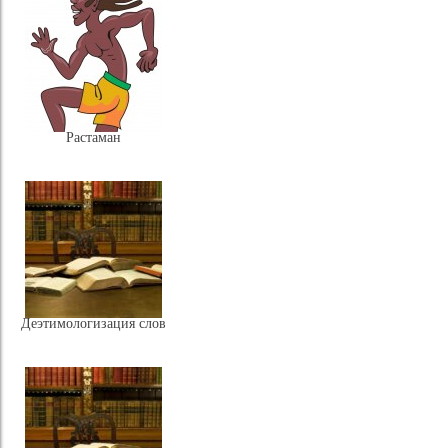
Растаман
Деэтимологизация слов