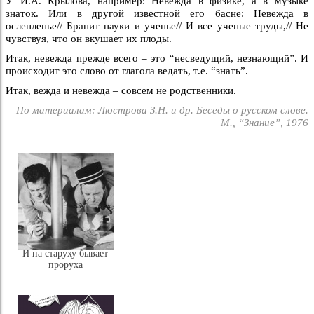
У И.А. Крылова, например: Невежда в физике, а в музыке
знаток. Или в другой известной его басне: Невежда в
ослепленье// Бранит науки и ученье// И все ученые труды,// Не
чувствуя, что он вкушает их плоды.
Итак, невежда прежде всего – это “несведущий, незнающий”. И
происходит это слово от глагола ведать, т.е. “знать”.
Итак, вежда и невежда – совсем не родственники.
По материалам: Люстрова З.Н. и др. Беседы о русском слове.
М., “Знание”, 1976
И на старуху бывает
проруха