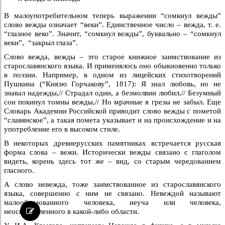
В малоупотребительном теперь выражении “сомкнул вежды”
слово вежды означает “веки”. Единственное число – вежда, т. е.
“глазное веко”. Значит, “сомкнул вежды”, буквально – “сомкнул
веки”, “закрыл глаза”.
Слово вежда, вежды – это старое книжное заимствование из
старославянского языка. И применялось оно обыкновенно только
в поэзии. Например, в одном из лицейских стихотворений
Пушкина (“Князю Горчакову”, 1817): Я знал любовь, но не
знавал надежды,// Страдал один, а безмолвии любил.// Безумный
сон покинул томны вежды,// Но мрачные я грезы не забыл. Еще
Словарь Академии Российской приводит слово вежды с пометой
“славянское”, а такая помета указывает и на происхождение и на
употребление его в высоком стиле.
В некоторых древнерусских памятниках встречается русская
форма слова – вежи. Исторически вежды связано с глаголом
видеть, корень здесь тот же – вид, со старым чередованием
гласного.
А слово невежда, тоже заимствованное из старославянского
языка, совершенно с ним не связано. Невеждой называют
малообразованного человека, неуча или человека,
неосведомленного в какой-либо области.