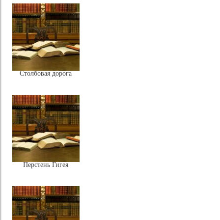
Столбовая дорога
Перстень Гигея