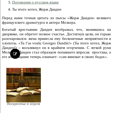
Поговорим о русском языке
Ты этого хотел, Жорж Данден
Перед нами точная цитата из пьесы «Жорж Данден» великого
французского драматурга и актера Мольера.
Богатый крестьянин Данден воображал, что, женившись на
дворянке, он обретет полное счастье. Достигнув цели, он горько
разочаровался: жена принесла ему бесконечные неприятности и
хлопоты. «Tu l’as voulu Georges Dandin!» (Ты этого хотел, Жорж
Данден!) – воскликнул он в крайнем огорчении. С легкой руки
Мольера, Данден стал образцом попавшего впросак простака, а
его восклицание теперь означает: «сам виноват в своих бедах».
Воскресенье и неделя