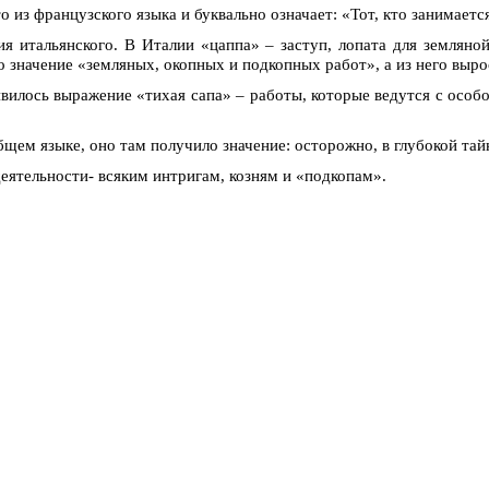
то из французского языка и буквально означает: «Тот, кто занимаетс
ия итальянского. В Италии «цаппа» – заступ, лопата для земляно
о значение «земляных, окопных и подкопных работ», а из него выро
явилось выражение «тихая сапа» – работы, которые ведутся с особ
щем языке, оно там получило значение: осторожно, в глубокой тай
еятельности- всяким интригам, козням и «подкопам».