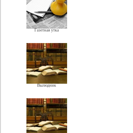
Газетная утка
Вылюдник