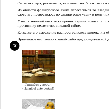
Слово «сапер», разумеется, вам известно. У нас оно взя
Из области французского языка переселимся во владен
слово это превратилось во французское «сап» и получил
У нас в военный язык тоже проник термин «сапа», и по
противнику незаметно, в полной тайне.
Когда же это выражение распространилось широко и в об
Применяют его только к какой- либо предосудительной д
Ганнибал у ворот!
(Hannibal ante portas!)