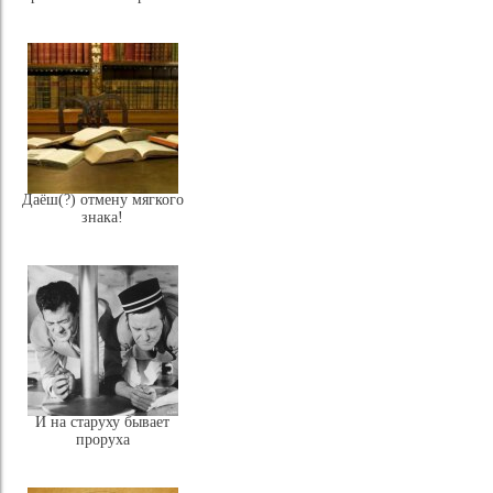
Даёш(?) отмену мягкого
знака!
И на старуху бывает
проруха