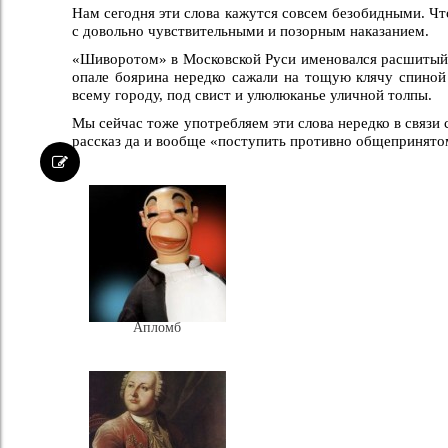
Нам сегодня эти слова кажутся совсем безобидными. Что
с довольно чувствительными и позорным наказанием.
«Шиворотом» в Московской Руси именовался расшитый в
опале боярина нередко сажали на тощую клячу спиной 
всему городу, под свист и улюлюканье уличной толпы.
Мы сейчас тоже употребляем эти слова нередко в связи
рассказ да и вообще «поступить противно общепринято
Апломб