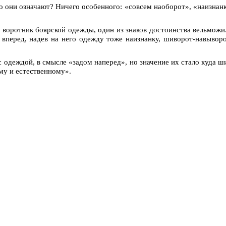
 они означают? Ничего особенного: «совсем наоборот», «наизнанку
оротник боярской одежды, один из знаков достоинства вельможи.
вперед, надев на него одежду тоже наизнанку, шиворот-навыворот
 с одеждой, в смысле «задом наперед», но значение их стало куда 
му и естественному».