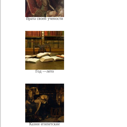
Врата своей учености
Год —лето
Казни египетские