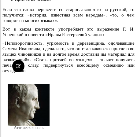
Если эти слова перевести со старославянского на русский, то
получится: «история, известная всем народам», «то, о чем
говорят на многих языках».
Вот в каком контексте употребляет это выражение Г. И.
Успенский в повести «Нравы Растеряевой улицы»:
«Неповоротливость, угрюмость и деревенщина, одолевав­шие
Семена Ивановича, сделали то, что он стал какою-то притчею во
языцех чиновников и на долгое время доставил им материал для
развлечений». «Стать притчей во языцех» – значит получить
печальную славу, подвергнуться всеобщему осмеянию или
осуждению.
Аттическая соль