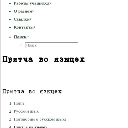
Работы учащихся
О разном
Cсылки
Контакты
Поиск
Притча во языцех
Притча во языцех
Home
Русский язык
Поговорим о русском языке
Притча во языцех