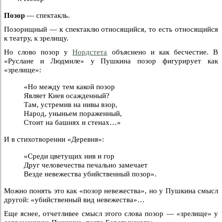
Позор
— спектакль.
Позорищный — к спектаклю относящийся, то есть относящийся
к театру, к зрелищу.
Но слово позор у
Нордстета
объяснено и как бесчестие. В
«Руслане и Людмиле» у Пушкина позор фигурирует как
«зрелище»:
«Но между тем какой позор
Являет Киев осажденный?
Там, устремив на нивы взор,
Народ, уныньем пораженный,
Стоит на башнях и стенах…»
И в стихотворении «Деревня»:
«Среди цветущих нив и гор
Друг человечества печально замечает
Везде невежества убийственный позор».
Можно понять это как «позор невежества», но у Пушкина смысл
другой: «убийственный вид невежества»…
Еще яснее, отчетливее смысл этого слова позор — «зрелище» у