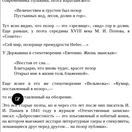
современника Пушкина, поэта Баратынского:
«Величествен и грустен был позор
Пустынных вод, лесов, долин и гор».
Тут ясно видно, что позор — это «зрелище», «вид» гор и долин.
Еще раньше, у поэта середины XVIII века М. И. Попова, в
«Сонете»:
«Сей мир, позорище премудрости Небес…»
У Державина в стихотворении «Евгению. Жизнь званская»:
«Восстав от сна…
Благодарю, что вновь чудес, красот позор
Открыл мне в жизни толь блаженной».
Еще яснее в его же стихотворении «Вельможа»: «Кумир,
поставленный в позор»,—
то есть поставленный на обозрение.
Это всё старые поэты, но и через сто лет после них писатель И.
И. Панаев в 1841 году в журнале «Отечественные записки»
писал: «Добросовестность — это изъезженный и избитый конек,
на котором выезжают исстари литературные гаеры и спекулянты,
ломающиеся друг перед другом… на позор публики».