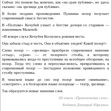
Сейчас это поняли бы, конечно, как «на срам публики», но здесь
сказано: «на зрелище для публики».
В более поздних произведениях Пушкина позор получает
современный смысл: бесчестие.
В «Полтаве» Кочубей узнает о бегстве дочери со стариком —
изменником Мазепой:
«И вскоре слуха Кочубея Коснулась роковая весть:
Она забыла стыд и честь, Она в объятиях злодея! Какой позор!»
Слово
позор
— «зрелище» приобрело современное значение
«стыд», «срам» — от позорного столба, к которому
приковывались когда-то преступники на всеобщее обозрение, на
позор. Тогда это слово и переосмыслилось, превратившись в
современный
позор
— постыдное положение привязанного к
столбу преступника.
В чешском языке до сих пор
позор
значит «внимание»,
«смотрите», а в болгарском языке
позорище
— театр, зрелище.
Так образуются новые значения слов.
Из книги «Приключения слов».
Кобяков Дмитрий Юрьевич.