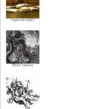
Один как перст
Муки Тантала