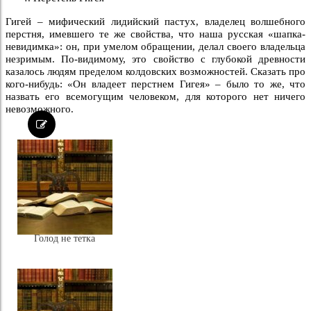
Гигей – мифический лидийский пастух, владелец вол­шебного
перстня, имевшего те же свойства, что наша русская «шапка-
невидимка»: он, при умелом обращении, делал своего владельца
незримым. По-видимому, это свойство с глу­бокой древности
казалось людям пределом колдовских воз­можностей. Сказать про
кого-нибудь: «Он владеет перст­нем Гигея» – было то же, что
назвать его всемогущим чело­веком, для которого нет ничего
невозможного.
Голод не тетка