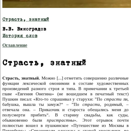
Страсть, знатный
В.В. Виноградов
История слов
Оглавление
Страсть, знатный
Страсть, знатный.
Можно [...] отметить совершенно различные
функции лексической омонимии в составе художественных
произведений разного строя и типа. В примечании к третьей
главе «Евгения Онегина» (не вошедшем в печатный текст)
Пушкин писал: «Кто-то спрашивал у старухи: ”По
страсти
ли,
бабушка, вышла ты замуж?“ – ”По
страсти
, родимый, –
отвечала она. – Приказчик и староста обещались меня до
полусмерти прибить“. В старину свадьбы, как суды,
обыкновенно были
пристрастны
»
.
Этот отрывок почти
полностью вошел в пушкинское «Путешествие из Москвы в
Петербург»: «Спрашивали однажды у старой крестьянки,
по