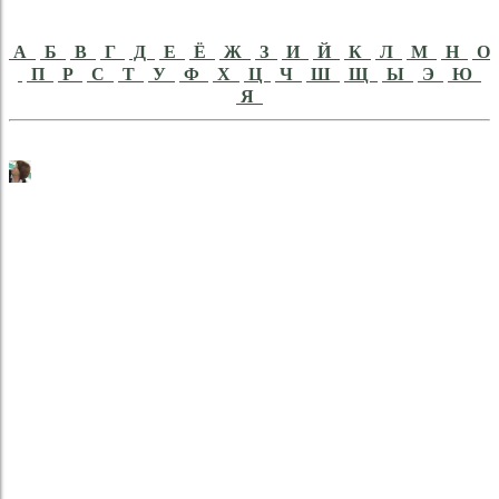
А
Б
В
Г
Д
Е
Ё
Ж
З
И
Й
К
Л
М
Н
О
П
Р
С
Т
У
Ф
Х
Ц
Ч
Ш
Щ
Ы
Э
Ю
Я