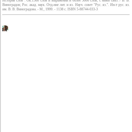
История слов : Ок.1500 слов и выражений и более 5000 слов, с ними связ. / В. В.
Виноградов; Рос. акад. наук. Отд-ние лит. и яз. Науч. совет "Рус. яз.". Ин-т рус. яз.
им. В. В. Виноградова. - М., 1999. - 1138 с. ISBN 5-88744-033-3