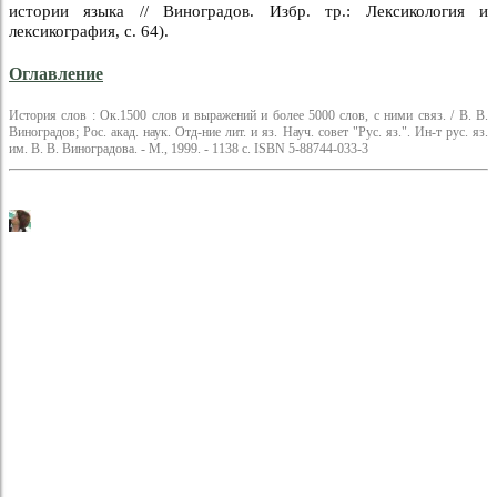
истории языка // Виноградов. Избр. тр.: Лексикология и
лексикография, с. 64).
Оглавление
История слов : Ок.1500 слов и выражений и более 5000 слов, с ними связ. / В. В.
Виноградов; Рос. акад. наук. Отд-ние лит. и яз. Науч. совет "Рус. яз.". Ин-т рус. яз.
им. В. В. Виноградова. - М., 1999. - 1138 с. ISBN 5-88744-033-3