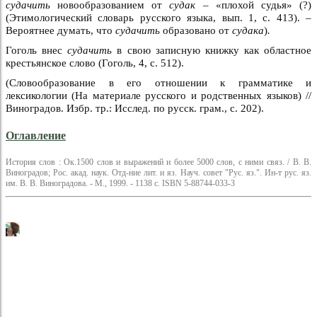
судачить
новообразованием от
судак –
«плохой судья» (?)
(Этимологический словарь русского языка, вып. 1, с. 413). –
Вероятнее думать, что
судачить
образовано от
судака
)
.
Гоголь внес
судачить
в свою записную книжку как областное
крестьянское слово (Гоголь, 4, с. 512).
(Словообразование в его отношении к грамматике и
лексикологии (На материале русского и родственных языков) //
Виноградов. Избр. тр.: Исслед. по русск. грам., с. 202).
Оглавление
История слов : Ок.1500 слов и выражений и более 5000 слов, с ними связ. / В. В.
Виноградов; Рос. акад. наук. Отд-ние лит. и яз. Науч. совет "Рус. яз.". Ин-т рус. яз.
им. В. В. Виноградова. - М., 1999. - 1138 с. ISBN 5-88744-033-3