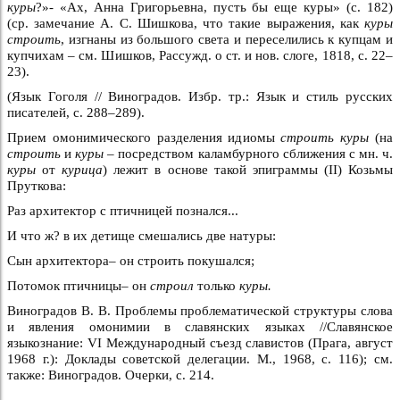
куры
?»- «Ах, Анна Григорьевна, пусть бы еще куры» (с. 182)
(ср. замечание А. С. Шишкова, что такие выражения, как
куры
строить
, изгнаны из большого света и переселились к купцам и
купчихам – см. Шишков, Рассужд. о ст. и нов. слоге, 1818, с. 22–
23).
(Язык Гоголя // Виноградов. Избр. тр.: Язык и стиль русских
писателей, с. 288–289).
Прием омонимического разделения идиомы
строить куры
(на
строить
и
куры –
посредством каламбурного сближения с мн. ч.
куры
от
курица
) лежит в основе такой эпиграммы (II) Козьмы
Пруткова:
Раз архитектор с птичницей познался...
И что ж? в их детище смешались две натуры:
Сын архитектора– он строить покушался;
Потомок птичницы– он
строил
только
куры.
Виноградов В. В. Проблемы проблематической структуры слова
и явления омонимии в славянских языках //Славянское
языкознание: VI Международный съезд славистов (Прага, август
1968 г.): Доклады советской делегации. М., 1968, с. 116); см.
также: Виноградов. Очерки, с. 214.