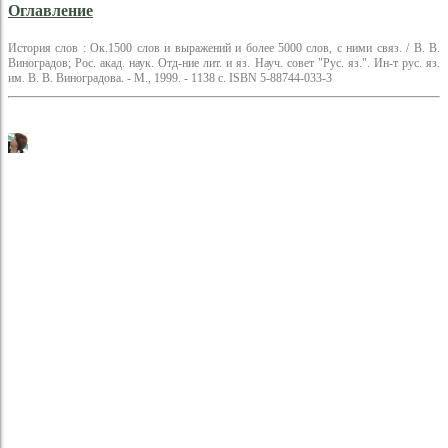
Оглавление
История слов : Ок.1500 слов и выражений и более 5000 слов, с ними связ. / В. В.
Виноградов; Рос. акад. наук. Отд-ние лит. и яз. Науч. совет "Рус. яз.". Ин-т рус. яз.
им. В. В. Виноградова. - М., 1999. - 1138 с. ISBN 5-88744-033-3