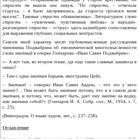
страсти
ли вышла она замуж. ”
По страсти
, – отвечала
старуха, – я было заупрямилась, да староста грозился меня
высечь“. Таковые
страсти
обыкновенны». Литературное слово
страсть –
«увлечение, чувственная любовь» и народно-
разговорное
страсть –
«страх» здесь каламбурно сопоставлены
для выражения глубоких социальных контрастов.
Совсем иной характер носят глубокомысленные рассуждения
чиновника Поджабрина об омонимической многосмысленности
слова
знатный
в очерке Гончарова «Иван Савич Поджабрин»:
«– А вот там, во втором этаже, где еще такие славные занавесы в
окнах?
– Там-с одна
знатная
барыня, иностранка Цейх.
–
Знатная
! – говорил Иван Савич Авдею, – что это у него
значит?. . Она может быть
знатная
потому, что и в самом деле
знатная
, и потому, что, может быть, дает ему
знатно
на водку,
или
знатная
собой?» (Гончаров И. А. Собр. соч., М., 1954, т. 7,
с. 23).
(Виноградов. О языке худож. лит., с. 237–238).
Оглавление