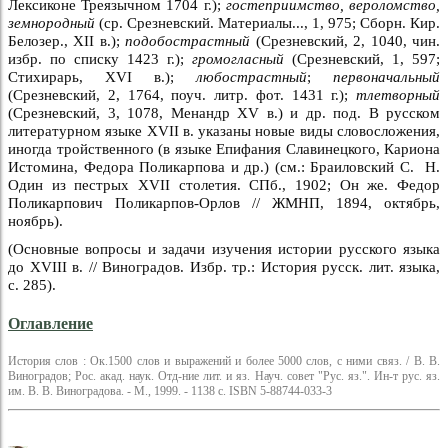
Лексиконе Треязычном 1704 г.);
гостеприимство, вероломство,
земнородный
(ср. Срезневский. Материалы..., 1, 975; Сборн. Кир.
Белозер., XII в.);
подобострастный
(Срезневский, 2, 1040, чин.
избр. по списку 1423 г.);
громогласный
(Срезневский, 1, 597;
Стихирарь, XVI в.);
любострастный
;
первоначальный
(Срезневский, 2, 1764, поуч. литр. фот. 1431 г.);
тлетворный
(Срезневский, 3, 1078, Менандр XV в.) и др. под. В русском
литературном языке XVII в. указаны новые виды словосложения,
иногда тройственного (в языке Епифания Славинецкого, Кариона
Истомина, Федора Поликарпова и др.) (см.: Браиловский С. Н.
Один из пестрых XVII столетия. СПб., 1902; Он же. Федор
Поликарпович Поликарпов-Орлов // ЖМНП, 1894, октябрь,
ноябрь).
(Основные вопросы и задачи изучения истории русского языка
до XVIII в. // Виноградов. Избр. тр.: История русск. лит. языка,
с. 285).
Оглавление
История слов : Ок.1500 слов и выражений и более 5000 слов, с ними связ. / В. В.
Виноградов; Рос. акад. наук. Отд-ние лит. и яз. Науч. совет "Рус. яз.". Ин-т рус. яз.
им. В. В. Виноградова. - М., 1999. - 1138 с. ISBN 5-88744-033-3