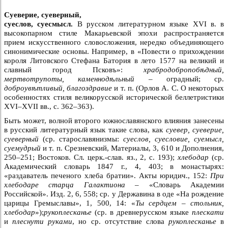
Суеверие, суеверный,
суеслов, суесмысл.
В русском литературном языке XVI в. в
высокопарном стиле Макарьевской эпохи распространяется
прием искусственного словосложения, нередко объединяющего
синонимические основы. Например, в «Повести о прихождении
короля Литовского Стефана Батория в лето 1577 на великий и
славный город Псковъ»:
храбродобропобѣдный,
мертвотрупоты, каменнодѣльный –
оградный; ср.
доброувѣтливый, благоздравие
и т. п. (Орлов А. С. О некоторых
особенностях стиля великорусской исторической беллетристики
XVI–XVII вв., с. 362–363).
Быть может, волной второго южнославянского влияния занесены
в русский литературный язык такие слова, как
суевер, суеверие,
суеверный
(ср. старославянизмы:
суеслов, суесловие, суемысл,
суемудрый
и т. п. Срезневский, Материалы, 3, 610 и Дополнения,
250–251; Востоков. Сл. церк.-слав. яз., 2, с. 193);
хлебодар
(ср.
Академический словарь 1847 г., 4, 403; в монастырях:
«раздаватель печеного хлеба братии». Акты юридич., 152:
При
хлебодаре старца Галактиона –
«Словарь Академии
Российской». Изд. 2, 6, 558; ср. у Державина в оде «На рождение
царицы Гремыславы», 1, 500, 14: «
Ты сердцем – стольник,
хлебодар
»);
рукоплесканье
(ср. в древнерусском языке
плескати
и
плеснути руками
, но ср. отсутствие слова
рукоплесканье
в