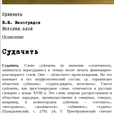
Судачить
В.В. Виноградов
История слов
Оглавление
Судачить
Судачить.
Слово
судачить
(в значении «сплетничать,
заниматься пересудами») и теперь носит печать фамильярно-
разговорного стиля. Оно – областного происхождения. На это
намекает и его морфологический состав; ср. горьковское
областное
судакать–
«судить-рядить, мозговать». Глагол
судачить
, как простонародное слово, отмечается в русских
словарях с конца XVIII в. Это слово широко распространено в
областных народных, преимущественно в северных, говорах,
например, в холмогорском
судачить –
«сетовать»,
«негодовать», «жаловаться», «обвинять», «судить»
(Грандилевский, с. 278). (А. Г. Преображенский считает