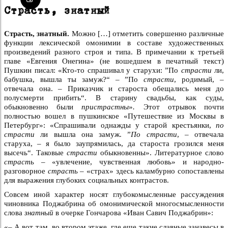
Страсть, знатный
Страсть, знатный.
Можно […] отметить совершенно различные
функции лексической омонимии в составе художественных
произведений разного строя и типа. В примечании к третьей
главе «Евгения Онегина» (не вошедшем в печатный текст)
Пушкин писал: «Кто-то спрашивал у старухи: ”По
страсти
ли,
бабушка, вышла ты замуж?“ – ”По
страсти
, родимый, –
отвечала она. – Приказчик и староста обещались меня до
полусмерти прибить“. В старину свадьбы, как суды,
обыкновенно были
пристрастны
»
.
Этот отрывок почти
полностью вошел в пушкинское «Путешествие из Москвы в
Петербург»: «Спрашивали однажды у старой крестьянки,
по
страсти
ли вышла она замуж. ”
По страсти
, – отвечала
старуха, – я было заупрямилась, да староста грозился меня
высечь“. Таковые
страсти
обыкновенны». Литературное слово
страсть –
«увлечение, чувственная любовь» и народно-
разговорное
страсть –
«страх» здесь каламбурно сопоставлены
для выражения глубоких социальных контрастов.
Совсем иной характер носят глубокомысленные рассуждения
чиновника Поджабрина об омонимической многосмысленности
слова
знатный
в очерке Гончарова «Иван Савич Поджабрин»:
«– А вот там, во втором этаже, где еще такие славные занавесы в