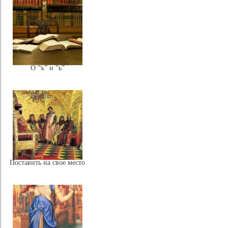
О “ъ” и “ь”
Поставить на свое место