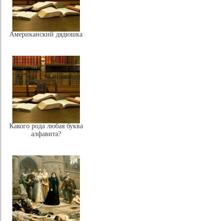
Американский дядюшка
Какого рода любая буква
алфавита?