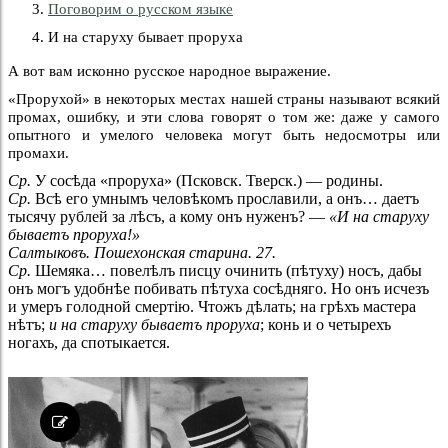
Поговорим о русском языке
И на старуху бывает проруха
А вот вам исконно русское народное выражение.
«Прорухой» в некоторых местах нашей страны называют всякий
промах, ошибку, и эти слова говорят о том же: даже у самого
опытного и уме­лого человека могут быть недосмотры или
промахи.
Ср.
У сосѣда «проруха» (Псковск. Тверск.) — родины.
Ср.
Всѣ его умнымъ человѣкомъ прославили, а онъ… даетъ
тысячу рублей за лѣсъ, а кому онъ нуженъ? —
«И на старуху
бываетъ проруха!»
Салтыковъ. Пошехонская старина. 27.
Ср.
Шемяка… повелѣлъ писцу очинить (пѣтуху) носъ, дабы
онъ могъ удобнѣе побивать пѣтуха сосѣдняго. Но онъ исчезъ
и умеръ голодной смертію. Чтожъ дѣлать; на грѣхъ мастера
нѣтъ;
и на старуху бываетъ проруха
; конь и о четырехъ
ногахъ, да спотыкается.