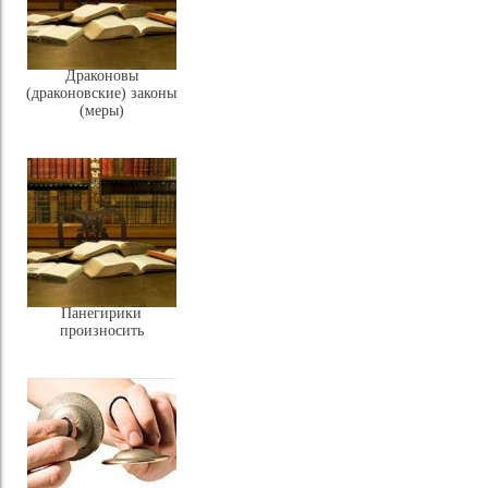
Драконовы
(драконовские) законы
(меры)
Панегирики
произносить