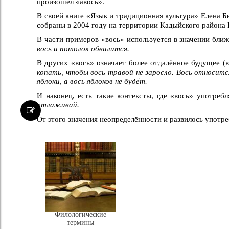
произошёл «авось».
В своей книге «Язык и традиционная культура» Елена Б
собраны в 2004 году на территории Кадыйского района 
В части примеров «вось» используется в значении бли
вось и потолок обвалится.
В других «вось» означает более отдалённое будущее (
копать, чтобы вось травой не заросло. Вось относится
яблоки, а вось яблоков не будёт.
И наконец, есть такие контексты, где «вось» употре
отлаживай.
От этого значения неопределённости и развилось употре
Филологические
термины