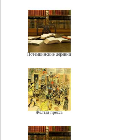
Потемкинские деревни
Желтая пресса