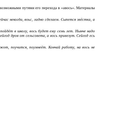
с возможными путями его перехода в «авось». Материалы
ейчас некогда, воьс, ладно сделаем. Сыпется звёстка, а
пойдёт в школу, вось будет ему семь лет. Нынче надо
ейгод дров от сельсовета, а вось привезут. Сейгод есь
ожот, поучится, поумнеёт. Кончай работу, на вось не