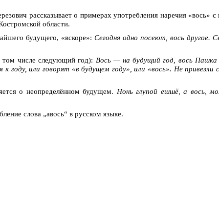
ерезович рассказывает о примерах употребления наречия «вось» 
Костромской области.
жайшего будущего, «вскоре»:
Сегодня одно посеют, вось другое. С
в том числе следующий год):
Вось — на будущий год, вось Пашка 
 к году, или говорят «в будущем году», или «вось». Не привезли с
бляется о неопределённом будущем.
Нонь глупой ешшё, а вось, м
бление слова „авось“ в русском языке.