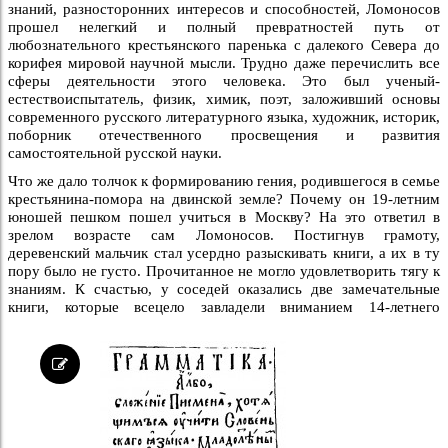
знаний, разносторонних интересов и способностей, Ломоносов
прошел нелегкий и полный превратностей путь от
любознательного крестьянского паренька с далекого Севера до
корифея мировой научной мысли. Трудно даже перечислить все
сферы деятельности этого человека. Это был ученый-
естествоиспытатель, физик, химик, поэт, заложивший основы
современного русского литературного языка, художник, историк,
поборник отечественного просвещения и развития
самостоятельной русской науки.
Что же дало толчок к формированию гения, родившегося в семье
крестьянина-помора на двинской земле? Почему он 19-летним
юношей пешком пошел учиться в Москву? На это ответил в
зрелом возрасте сам Ломоносов. Постигнув грамоту,
деревенский мальчик стал усердно разыскивать книги, а их в ту
пору было не густо. Прочитанное не могло удовлетворить тягу к
знаниям. К счастью, у соседей оказались две замечательные
книги, которые всецело завладели вниманием 14-летнего