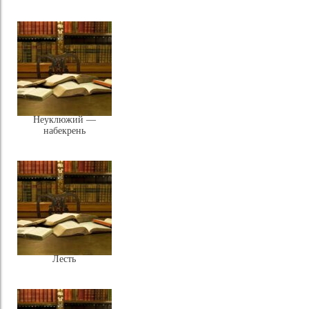
Неуклюжий —
набекрень
Лесть