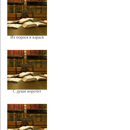
Из порося в карася
С души воротит