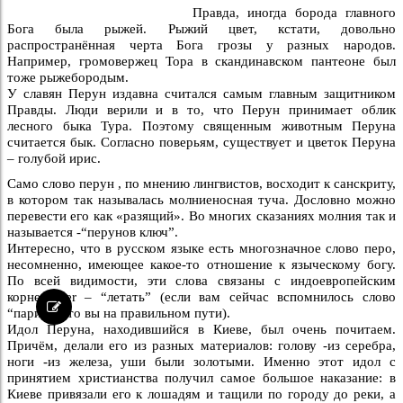
Правда, иногда борода главного
Бога была рыжей. Рыжий цвет, кстати, довольно
распространённая черта Бога грозы у разных народов.
Например, громовержец Тора в скандинавском пантеоне был
тоже рыжебородым.
У славян Перун издавна считался самым главным защитником
Правды. Люди верили и в то, что Перун принимает облик
лесного быка Тура. Поэтому священным животным Перуна
считается бык. Согласно поверьям, существует и цветок Перуна
– голубой ирис.
Само слово перун , по мнению лингвистов, восходит к санскриту,
в котором так называлась молниеносная туча. Дословно можно
перевести его как «разящий». Во многих сказаниях молния так и
называется -“перунов ключ”.
Интересно, что в русском языке есть многозначное слово перо,
несомненно, имеющее какое-то отношение к языческому богу.
По всей видимости, эти слова связаны с индоевропейским
корнем per – “летать” (если вам сейчас вспомнилось слово
“парить”, то вы на правильном пути).
Идол Перуна, находившийся в Киеве, был очень почитаем.
Причём, делали его из разных материалов: голову -из серебра,
ноги -из железа, уши были золотыми. Именно этот идол с
принятием христианства получил самое большое наказание: в
Киеве привязали его к лошадям и тащили по городу до реки, а