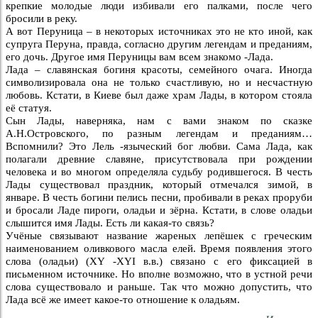
крепкие молодые люди избивали его палками, после чего
бросили в реку.
А вот Перуница – в некоторых источниках это не кто иной, как
супруга Перуна, правда, согласно другим легендам и преданиям,
его дочь. Другое имя Перуницы вам всем знакомо -Лада.
Лада – славянская богиня красоты, семейного очага. Иногда
символизировала она не только счастливую, но и несчастную
любовь. Кстати, в Киеве был даже храм Лады, в котором стояла
её статуя.
Сын Лады, наверняка, нам с вами знаком по сказке
А.Н.Островского, по разным легендам и преданиям…
Вспомнили? Это Лель -языческий бог любви. Сама Лада, как
полагали древние славяне, присутствовала при рождении
человека и во многом определяла судьбу родившегося. В честь
Лады существовал праздник, который отмечался зимой, в
январе. В честь богини пелись песни, пробивали в реках проруби
и бросали Ладе пироги, оладьи и зёрна. Кстати, в слове оладьи
слышится имя Лады. Есть ли какая-то связь?
Учёные связывают название жареных лепёшек с греческим
наименованием оливкового масла елей. Время появления этого
слова (оладьи) (XY -XYI в.в.) связано с его фиксацией в
письменном источнике. Но вполне возможно, что в устной речи
слова существовало и раньше. Так что можно допустить, что
Лада всё же имеет какое-то отношение к оладьям.