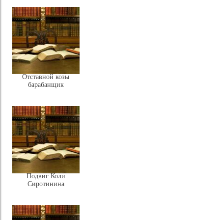
Отставной козы
барабанщик
Подвиг Коли
Сиротинина