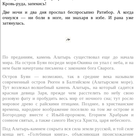
Кровь-руда, запекись!
Две ночи и два дня проспал беспросыпно Ратибор. А когда
очнулся — ни боли в ноге, ни знахаря в избе. И рана уже
затянулась.
По преданиям, камень Алатырь существовал еще до начала
мира. На остров Буян посреди моря-Окияна он упал с неба, и на
нем были начертаны письмена с законами бога Сварога.
Остров Буян — возможно, так в средние века называли
современный остров Рюген в Балтийском (Алатырском море).
Тут возлежал волшебный камень Алатырь, на который садится
красная девица Заря, прежде чем расстелить по небу свою
розовую фату и пробудить весь мир от ночного сна; тут росло
мировое древо с райскими птицами. Позднее, в христианские
времена, народное воображение поселило на том же острове и
Богородицу вместе с Ильёй-пророком, Егорием Храбрым и
сонмом святых, а также самого Иисуса Христа, царя небесного.
Под Алатырь-камнем сокрыта вся сила земли русской, и той силе
конца нет. «Голубиная книга», объясняющая происхождение