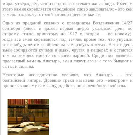
мира, утверждает, что из-под него истекает живая вода. Именем
этого камня скрепляется чародейное слово заклинателя: «Кто сей
камень изгложет, тот мой заговор превозможет!»
Одно из преданий связано с праздником Воздвижения 14/27
сентября (здесь и далее: первая цифра указывает день по
старому стилю, принятому до 1917 г., вторая — по новому),
когда все змеи скрываются под землю, кроме тех, что укусили
кого-нибудь летом и обречены замерзнуть в лесах. В этот день
змеи собираются кучами в ямах, яругах и пещерах и остаются
там на зимовье вместе со своею царицей. Среди них является
пресветлый камень Алатырь, змеи лижут его и с того бывают и
сыты, и сильны.
Некоторые исследователи уверяют, что Алатырь — это
балтийский янтарь. Древние греки называли его «электрон» и
приписывали ему самые чудодейственные лечебные свойства.