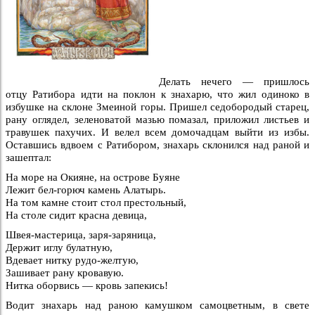
Делать нечего — пришлось
отцу Ратибора идти на поклон к знахарю, что жил одиноко в
избушке на склоне Змеиной горы. Пришел седобородый старец,
рану оглядел, зеленоватой мазью помазал, приложил листьев и
травушек пахучих. И велел всем домочадцам выйти из избы.
Оставшись вдвоем с Ратибором, знахарь склонился над раной и
зашептал:
На море на Окияне, на острове Буяне
Лежит бел-горюч камень Алатырь.
На том камне стоит стол престольный,
На столе сидит красна девица,
Швея-мастерица, заря-заряница,
Держит иглу булатную,
Вдевает нитку рудо-желтую,
Зашивает рану кровавую.
Нитка оборвись — кровь запекись!
Водит знахарь над раною камушком самоцветным, в свете