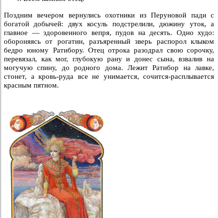
Поздним вечером вернулись охотники из Перуновой пади с
богатой добычей: двух косуль подстрелили, дюжину уток, а
главное — здоровенного вепря, пудов на десять. Одно худо:
обороняясь от рогатин, разъяренный зверь распорол клыком
бедро юному Ратибору. Отец отрока разодрал свою сорочку,
перевязал, как мог, глубокую рану и донес сына, взвалив на
могучую спину, до родного дома. Лежит Ратибор на лавке,
стонет, а кровь-руда все не унимается, сочится-расплывается
красным пятном.