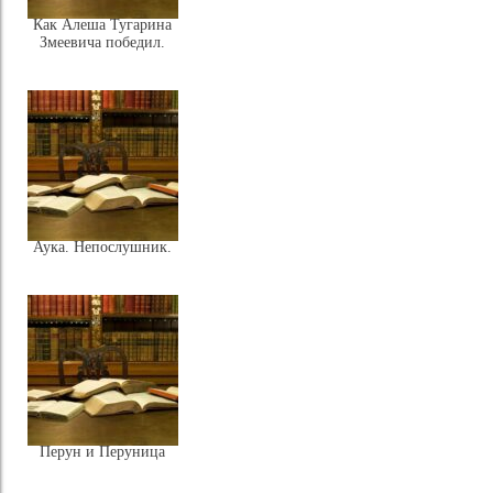
Как Алеша Тугарина
Змеевича победил.
Аука. Непослушник.
Перун и Перуница