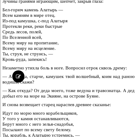
лучины гранями играющим, шепчет, закрыв глаза:
Бел-горюч камень Алатырь —
Всем камням в мире отец.
Из-под камушка, с-под Алатыря
Протекли реки, реки быстрые
Средь лесов, полей,
По Вселенной всей,
Всему миру на пропитание,
Всему миру на исцеление.
Ты, струя, не струись, —
Кровь-руда, запекись!
Незаметно утихла боль в ноге. Вопросил отрок сквозь дрему:
— А откуда, старче, камушек твой волшебный, коим над раною
водишь, скажи?
— Как откуда? От деда моего, тоже ведуна и травознатца. А дед
добыл его на море на Экияне, на острове Буяне.
И снова возвещает старец нараспев древнее сказанье:
Идут по морю много корабельщиков,
У того у камня останавливаются,
Берут много с него зелья-снадобья,
Посылают по всему свету белому.
Ты, корабль, к Алатырю устремись, —