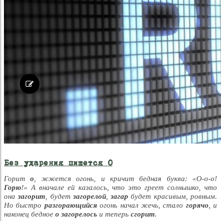
Без ударения пишется О
Горит
о
, жжется огонь, и кричит бедная буква: «О-о-о!
Горю
!» А вначале ей казалось, что это греет солнышко, что
она
загорит
, будет
загорелой
,
загар
будет красивым, ровным.
Но быстро
разгорающийся
огонь начал жечь, стало
горячо
, и
наконец бедное
о
загорелось
и теперь
сгорит
.