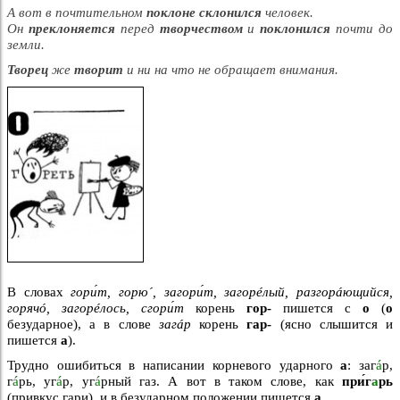
А вот в почтительном
поклоне склонился
человек.
Он
преклоняется
перед
творчеством
и
поклонился
почти до
земли.
Творец
же
творит
и ни на что не обращает внимания.
В словах
гори́т, горю´, загори́т, загорéлый, разгорáющийся,
горячó, загорéлось, сгори́т
корень
гор-
пишется с
о
(
о
безударное), а в слове
загáр
корень
гар-
(ясно слышится и
пишется
а
).
Трудно ошибиться в написании корневого ударного
а
: заг
á
р,
г
á
рь, уг
á
р, уг
á
рный газ. А вот в таком слове, как
при́г
а
рь
(привкус гари), и в безударном положении пишется
а
.