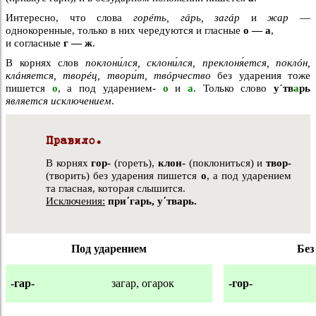
Интересно, что слова
горéть, гáрь, загáр
и
жар
—
однокоренные, только в них чередуются и гласные
о — а
,
и согласные
г — ж
.
В корнях слов
поклони́лся, склони́лся, преклоня́ется, поклóн,
клáняется, творéц, твори́т, твóрчество
без ударения тоже
пишется
о
, а под ударением-
о
и
а
. Только слово
у´тв
а
рь
является исключением
.
Правило.
В корнях
гор-
(гореть),
клон-
(поклониться) и
твор-
(творить) без ударения пишется
о
, а под ударением
та гласная, которая слышится.
Исключения:
пр
иʹгарь, уʹтварь.
Под ударением
Без
-гар-
загар, огарок
-гор-