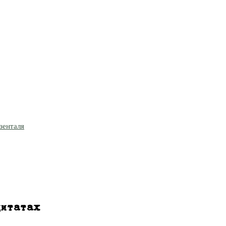
зенталя
цитатах