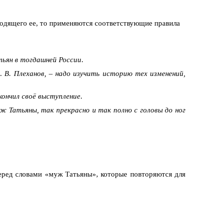
иводящего ее, то применяются соответствующие правила
стьян в тoгдaшнeй России
.
.
В
.
Плеханов, – надо изучить историю тех изменений,
кончил своё выступление
.
ж Татьяны, так прекрасно и так полно с головы до ног
перед словами «муж Татьяны», которые повторяются для