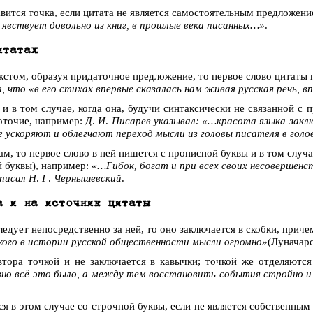
вится точка, если цитата не является самостоятельным предложен
а явствует довольно из книг, в прошлые века писанных…»
.
итатах
екстом, образуя придаточное предложение, то первое слово цитаты 
, что «в его стихах впервые сказалась нам живая русская речь, 
и в том случае, когда она, будучи синтаксически не связанной с
готочие, например:
Д
.
И
.
Писарев указывал: «…красота языка заклю
е ускоряют и облегчают переход мысли из головы писателя в гол
вам, то первое слово в ней пишется с прописной буквы и в том случае
й буквы), например:
«…Гибок, богат и при всех своих несовершенс
 писал Н
.
Г
.
Чернышевский
.
а и на источник цитаты
ледует непосредственно за ней, то оно заключается в скобки, приче
кого в истории русской общественности мысли огромно»
(Луначарс
автора точкой и не заключается в кавычки; точкой же отделяют
авно всё это было, а между тем восстановить события стройно 
ся в этом случае со строчной буквы, если не является собственны