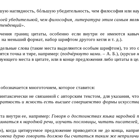
шую наглядность, бóльшую убедительность, чем философия или нау
воей убедительной, чем философия, литература этим самым явля
 тенденций»
.
чения границ цитаты, особенно если внутри ее имеются кавыч
на меньший формат, набор шрифтом другого кегля и т. д.).
отдельные слова (такие места выделяются особым шрифтом), то это 
тся точка и тире, например: (
подчёркнуто нами
. – А. Б.), (
курсив 
ующего места в цитате, или в конце предложения либо цитаты в це
 обозначается многоточием, которое ставится:
интаксически не связанной с авторским текстом, для указания, чт
краткость и ясность есть высшее совершенство формы искусства
ста внутри ее, например:
Говоря о достоинствах языка народной п
шиваться к народной речи, изучать пословицы, читать писателей
), когда цитируемое предложение приводится не до конца, напр
еловека дурно говорить должно бы считаться таким же неприлич