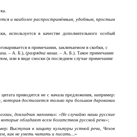
ка.
ется и наиболее распространённым, удобным, простым
ки, используется в качестве дополнительного особый
оговаривается в примечании, заключаемом в скобки, с
наш
. – А. Б.), (
разрядка наша
. – А. Б.). Такое примечание
лом, или в виде сноски (в последнем случае примечание
о цитата приводится не с начала предложения, например:
, которая достигается только при большом даровании
оэзии, докладчик напомнил: «Не случайно наши русские
, которые обладают всем богатством русской речи»
;
имер:
Выступая в защиту культуры устной речи, Чехов
ием, как не уметь читать и писать…»