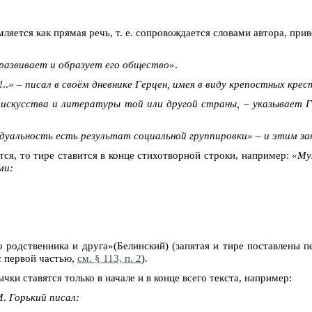
ляется как прямая речь, т. е. сопровождается словами автора, пр
 развивает и образует его общество»
.
!
..
» – писал в своём дневнике Герцен, имея в виду крепостных кре
искусства и литературы той или другой страны, – указывает Г
идуальность есть результат социальной группировки» – и этим за
ся, то тире ставится в конце стихотворной строки, например:
«Му
ми:
о родственника и друга»(Белинский) (запятая и тире поставлены 
с первой частью,
см. § 113, п. 2
).
ычки ставятся только в начале и в конце всего текста, например:
М
.
Горький писал: