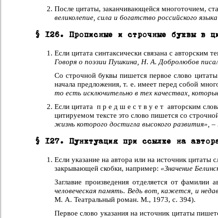
После цитаты, заканчивающейся многоточием, ста
великолепие, сила и богатство российского язык
§ 126. Прописные и строчные буквы в ц
Если цитата синтаксически связана с авторским т
Говоря о поэзии Пушкина, Н
.
А
.
Добролюбов писал
Со строчной буквы пишется первое слово цитаты 
начала предложения, т. е. имеет перед собой мно
то есть исключительно в тех качествах, которы
Если цитата п р е д ш е с т в у е т авторским сло
цитируемом тексте это слово пишется со строчно
жизнь которого достигла высокого развития», –
§ 127. Пунктуация при ссылке на автор
Если указание на автора или на источник цитаты с
закрывающей скобки, например:
«Значение Белинс
Заглавие произведения отделяется от фамилии 
человеческая память
.
Ведь вот, кажется, и нед
М. А. Театральный роман. М., 1973, с. 394).
Первое слово указания на источник цитаты пишет