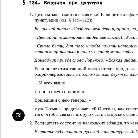
§ 124. Кавычки при цитатах
Цитаты заключаются в кавычки. Если цитата оформ
пунктуации (
см. § 119–122
):
Белинский писал: «Создаёт человека природа, но
«Двенадцать миллионов людей вне закона!
..
Ужас
«Стало быть, для того чтобы понять историю 
которые произошли в положении её жителей»
.
Докладчик привёл слова Горького: «Всякая индив
Если после стихотворной цитаты текст продолжает
охарактеризованный поэтом этими двумя стиха
…И всех выше
И нос и плечи поднимал
Вошедший с нею генерал, –
муж Татьяны представляет ей Онегина, как своег
того, чтобы связать вторую часть авторских слов 
Если цитата состоит из нескольких абзацев, то кав
В статье «Из истории русской литературы» А
.