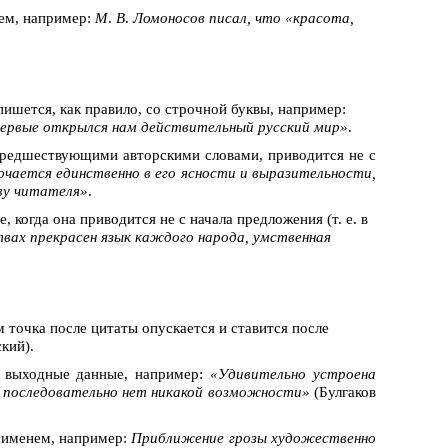
ием, например:
М
.
В
.
Ломоносов писал, что «красота,
пишется, как правило, со строчной буквы, например:
впервые открылся нам действительный русский мир»
.
 предшествующими авторскими словами, приводится не с
чается единственно в его ясности и выразительности,
ову читателя»
.
, когда она приводится не с начала предложения (т. е. в
твах прекрасен язык каждого народа, умственная
м точка после цитаты опускается и ставится после
кий).
ся выходные данные, например:
«Удивительно устроена
и последовательно нет никакой возможности»
(Булгаков
м именем, например:
Приближение грозы художественно