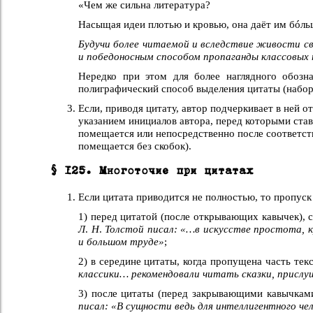
«Чем же сильна литература?
Насыщая идеи плотью и кровью, она даёт им бóль
Будучи более читаемой и вследствие живости с
и победоносным способом пропаганды классовых
Нередко при этом для более наглядного обозна
полиграфический способ выделения цитаты (набор 
Если, приводя цитату, автор подчеркивает в ней 
указанием инициалов автора, перед которыми ставя
помещается или непосредственно после соответств
помещается без скобок).
§ 125. Многоточие при цитатах
Если цитата приводится не полностью, то пропуск
1) перед цитатой (после открывающих кавычек), с
Л
.
Н
.
Толстой писал: «…в искусстве простота, 
и большом труде»
;
2) в середине цитаты, когда пропущена часть тек
классики… рекомендовали читать сказки, прислу
3) после цитаты (перед закрывающими кавычками
писал: «В сущности ведь для интеллигентного ч