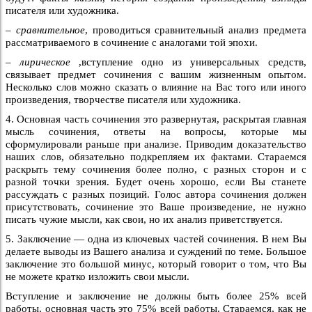
писателя или художника.
–
сравнительное
, проводиться сравнительный анализ предмета
рассматриваемого в сочинение с аналогами той эпохи.
–
лирическое
,вступление одно из универсальных средств,
связывает предмет сочинения с вашим жизненным опытом.
Несколько слов можно сказать о влияние на Вас того или иного
произведения, творчестве писателя или художника.
4. Основная часть сочинения это развернутая, раскрытая главная
мысль сочинения, ответы на вопросы, которые мы
сформулировали раньше при анализе. Приводим доказательство
наших слов, обязательно подкрепляем их фактами. Стараемся
раскрыть тему сочинения более полно, с разных сторон и с
разной точки зрения. Будет очень хорошо, если Вы станете
рассуждать с разных позиций. Голос автора сочинения должен
присутствовать, сочинение это Ваше произведение, не нужно
писать чужие мысли, как свои, но их анализ приветствуется.
5. Заключение — одна из ключевых частей сочинения. В нем Вы
делаете выводы из Вашего анализа и суждений по теме. Большое
заключение это большой минус, который говорит о том, что Вы
не можете кратко изложить свои мысли.
Вступление и заключение не должны быть более 25% всей
работы, основная часть это 75% всей работы. Стараемся, как не