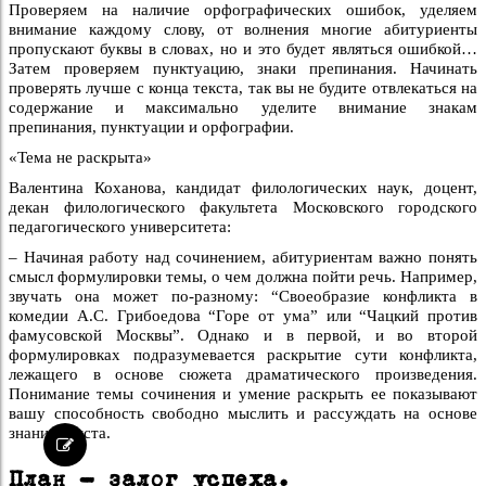
Проверяем на наличие орфографических ошибок, уделяем
внимание каждому слову, от волнения многие абитуриенты
пропускают буквы в словах, но и это будет являться ошибкой…
Затем проверяем пунктуацию, знаки препинания. Начинать
проверять лучше с конца текста, так вы не будите отвлекаться на
содержание и максимально уделите внимание знакам
препинания, пунктуации и орфографии.
«Тема не раскрыта»
Валентина Коханова, кандидат филологических наук, доцент,
декан филологического факультета Московского городского
педагогического университета:
– Начиная работу над сочинением, абитуриентам важно понять
смысл формулировки темы, о чем должна пойти речь. Например,
звучать она может по-разному: “Своеобразие конфликта в
комедии А.С. Грибоедова “Горе от ума” или “Чацкий против
фамусовской Москвы”. Однако и в первой, и во второй
формулировках подразумевается раскрытие сути конфликта,
лежащего в основе сюжета драматического произведения.
Понимание темы сочинения и умение раскрыть ее показывают
вашу способность свободно мыслить и рассуждать на основе
знания текста.
План – залог успеха.