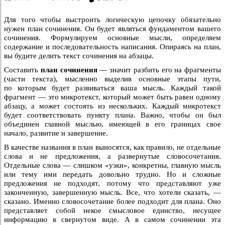
Для того чтобы выстроить логическую цепочку обязательно
нужен план сочинения. Он будет являться фундаментом вашего
сочинения. Формулируем основные мысли, определяем
содержание и последовательность написания. Опираясь на план,
вы будите делить текст сочинения на абзацы.
Составить
план сочинения
— значит разбить его на фрагменты
(части текста), мысленно выделив основные этапы пути,
по которым будет развиваться ваша мысль. Каждый такой
фрагмент — это микротекст, который может быть равен одному
абзацу, а может состоять из нескольких. Каждый микротекст
будет соответствовать пункту плана. Важно, чтобы он был
объединен главной мыслью, имеющей в его границах свое
начало, развитие и завершение.
В качестве названия в план выносятся, как правило, не отдельные
слова и не предложения, а развернутые словосочетания.
Отдельные слова — слишком «узки», конкретны, главную мысль
или тему ими передать довольно трудно. Но и сложные
предложения не подходят, потому что представляют уже
законченную, завершенную мысль. Все, что хотели сказать, —
сказано. Именно словосочетание более подходит для плана. Оно
представляет собой некое смысловое единство, несущее
информацию в свернутом виде. А в самом сочинении эта