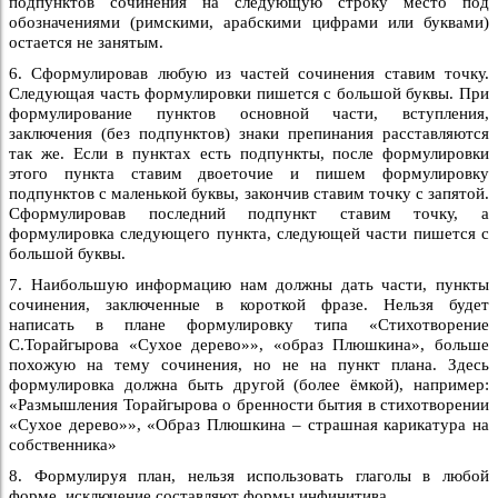
подпунктов сочинения на следующую строку место под
обозначениями (римскими, арабскими цифрами или буквами)
остается не занятым.
6. Сформулировав любую из частей сочинения ставим точку.
Следующая часть формулировки пишется с большой буквы. При
формулирование пунктов основной части, вступления,
заключения (без подпунктов) знаки препинания расставляются
так же. Если в пунктах есть подпункты, после формулировки
этого пункта ставим двоеточие и пишем формулировку
подпунктов с маленькой буквы, закончив ставим точку с запятой.
Сформулировав последний подпункт ставим точку, а
формулировка следующего пункта, следующей части пишется с
большой буквы.
7. Наибольшую информацию нам должны дать части, пункты
сочинения, заключенные в короткой фразе. Нельзя будет
написать в плане формулировку типа «Стихотворение
С.Торайгырова «Сухое дерево»», «образ Плюшкина», больше
похожую на тему сочинения, но не на пункт плана. Здесь
формулировка должна быть другой (более ёмкой), например:
«Размышления Торайгырова о бренности бытия в стихотворении
«Сухое дерево»», «Образ Плюшкина – страшная карикатура на
собственника»
8. Формулируя план, нельзя использовать глаголы в любой
форме, исключение составляют формы инфинитива.