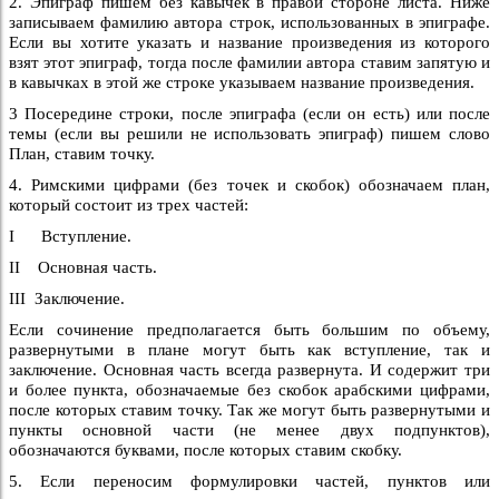
2. Эпиграф пишем без кавычек в правой стороне листа. Ниже
записываем фамилию автора строк, использованных в эпиграфе.
Если вы хотите указать и название произведения из которого
взят этот эпиграф, тогда после фамилии автора ставим запятую и
в кавычках в этой же строке указываем название произведения.
3 Посередине строки, после эпиграфа (если он есть) или после
темы (если вы решили не использовать эпиграф) пишем слово
План, ставим точку.
4. Римскими цифрами (без точек и скобок) обозначаем план,
который состоит из трех частей:
I Вступление.
II Основная часть.
III Заключение.
Если сочинение предполагается быть большим по объему,
развернутыми в плане могут быть как вступление, так и
заключение. Основная часть всегда развернута. И содержит три
и более пункта, обозначаемые без скобок арабскими цифрами,
после которых ставим точку. Так же могут быть развернутыми и
пункты основной части (не менее двух подпунктов),
обозначаются буквами, после которых ставим скобку.
5. Если переносим формулировки частей, пунктов или