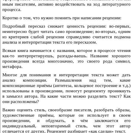
иным писателям, активно воздействовать на ход литературного
процесса.
Коротко о том, что нужно помнить при написании рецензии:
Подробный пересказ снижает ценность рецензии: во-первых,
неинтересно будет читать само произведение; во-вторых, одним
из критериев слабой рецензии справедливо считается подмена
анализа и интерпретации текста его пересказом.
Всякая книга начинается с названия, которое в процессе чтения
как-то интерпретируешь, разгады-ваешь. Название хорошего
произведения всегда многозначно, это своего рода символ,
метафора.
Многое для понимания и интерпретации текста может дать
анализ композиции. Размышления над тем, какие
композиционные приёмы (антитеза, кольцевое построение и т.д.)
использованы в произведении, помогут рецензенту проникнуть
в замысел автора. На какие части можно разделить текст? Как
они расположены?
Важно оценить стиль, своеобразие писателя, разобрать образы,
художественные приёмы, которые он использует в своем
произведении, и обдумать, в чём заключается его
индивидуальный, неповторимый стиль, чем этот автор
отличается от других. Рецензент разбирает «как сделан» текст.