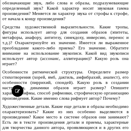
обозначающие звук, либо слова и образы, подразумевающие
определенный звук? Какой характер носит звуковая гамма
произведения? Меняется ли характер звука от строфы к строфе,
от начала к концу произведения?
Средства художественной выразительности. Какие тропы,
фигуры использует автор для создания образов (эпитеты,
метафоры, анафору, антитезу, синекдоху, инверсию, перенос и
т.д.)? Охарактеризуйте их значение. Имеется ли выраженное
преобладание какого-либо приема? Его значение. Обратите
внимание на использование звукописи. Какой вид звукописи
использует автор (ассонанс, аллитерацию)? Какую роль она
играет?
Особенности ритмической структуры. Определите размер
стихотворения (хорей, ямб, дактиль, амфибрахий, анапест), его
особенности (пиррихий, спондей). Какую роль в создании
настроения, динамики образов играет размер? Опишите
характер рифмы, способ рифмовки, строфическую организацию
произведения. Какие именно слова рифмует автор? Почему?
Художественные детали. Какие еще детали и образы необходимо
охарактеризовать? Какие из них особенно выделяются в
произведении? Какое место в системе образов они занимают?
Есть ли в тексте произведения детали и приемы, характерные
для творчества данного автора, проявляющиеся и в других его