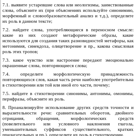
7.1. выявите устаревшие слова или неологизмы, заимствованные
слова, объясните их (при объяснениях используйте синонимию,
морфемный и словообразовательный анализ и т.д.), определите
их роль в данном тексте;
7.2. найдите слова, употребляющиеся в переносном смысле:
какие из них создают метафорические образы, какие
используются для создания таких разновидностей метафоры, как
метонимия, синекдоха, олицетворение и пр., какова смысловая
роль этих тропов;
7.3. какое чувство или настроение передают эмоционально
окрашенные слова, повторяющиеся слова;
7.4. определите морфологическую принадлежность
повторяющихся слов, какая часть речи наиболее употребительна
в стихотворении или той или иной его части, почему;
7.5. найдите в стихотворении синонимы, антонимы, омонимы,
перифразы, объясните их роль.
8. Проанализируйте использование других средств точности и
выразительности речи: сравнительных оборотов, двойного
отрицания, обращения, морфологических средств
(повелительного или условного наклонения глагола,
уменьшительных суффиксов существительного, кратких
прилагательных и пр.), определите их роль в стихотворении.