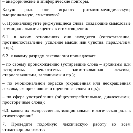
– анафорические и эпифорические повторы.
Какую роль они играют: ритмико-мелодическую,
эмоциональную, смысловую?
6. Проанализируйте рифмующиеся слова, создающие смысловые
и эмоциональные акценты в стихотворении:
6.1. в каких отношениях они находятся (сопоставление,
противопоставление, усиление мысли или чувства, параллелизм
и пр.);
6.2. к какому разряду лексики они принадлежат:
– по своему происхождению (устаревшие слова – архаизмы или
историзмы, неологизмы, заимствованная лексика,
старославянизмы, галлицизмы и пр.);
– по эмоциональной окраске (окрашенная или неокрашенная
лексика, экспрессивные и оценочные слова и пр.);
– по сфере употребления (общеупотребительные, диалектизмы,
просторечные слова);
6.3. какова их экспрессивная, эмоциональная и логическая роль в
стихотворении?
7. Проведите подобную лексическую работу во всем
стихотворном тексте: