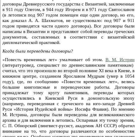
договоры Древнерусского государства с Византией, заключенные
в 911 году Олегом, в 944 году Игорем и в 971 году Святославом
(в летописи под 907 годом помещен еще один договор, но его,
как доказал А. А. Шахматов, не существовало: под 907 и 911
годом приводятся части одного договора). Все договоры были
написаны в Византии и представляют собой переводы греческих
документов, составленных в соответствии с византийской
дипломатической практикой.
Когда были переведены договоры?
«Повесть временных лет» умалчивает об этом.
В. М. Истрин
(литературовед, специалист по древнеславянским памятникам)
считал, что это произошло во второй половине XI века в Киеве, в
книжном центре, созданном Ярославом Мудрым (умер в 1054
году), где, по сообщению «Повести временных лет», велись
большие книгописные и переводческие работы. Договоры
принадлежат тому кругу памятников, переводы которых
осуществлялись в Киевской Руси в домонгольскую эпоху
(например, переведенная с греческого на юго-западе Древней
Руси «История Иудейской войны» Иосифа Флавия). По мнению
М. Истрина, договоры были переведены для великокняжеского
архива и для включения в летопись. Оспаривая эту точку зрения,
С. П. Обнорский (лингвист-русист, академик АН СССР) обратил
внимание на то, что договоры различаются по особенностям
своего языка. Особенно наглядно это проявляется при сравнении