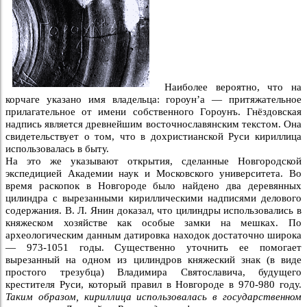
Наиболее вероятно, что на
корчаге указано имя владельца: гороун’а — притяжательное
прилагательное от имени собственного Гороунъ. Гнёздовская
надпись является древнейшим восточнославянским текстом. Она
свидетельствует о том, что в дохристианской Руси кириллица
использовалась в быту.
На это же указывают открытия, сделанные Новгородской
экспедицией Академии наук и Московского университета. Во
время раскопок в Новгороде было найдено два деревянных
цилиндра с вырезанными кириллическими надписями делового
содержания. В. Л. Янин доказал, что цилиндры использовались в
княжеском хозяйстве как особые замки на мешках. По
археологическим данным датировка находок достаточно широка
— 973-1051 годы. Существенно уточнить ее помогает
вырезанный на одном из цилиндров княжеский знак (в виде
простого трезубца) Владимира Святославича, будущего
крестителя Руси, который правил в Новгороде в 970-980 году.
Таким образом, кириллица использовалась в государственном