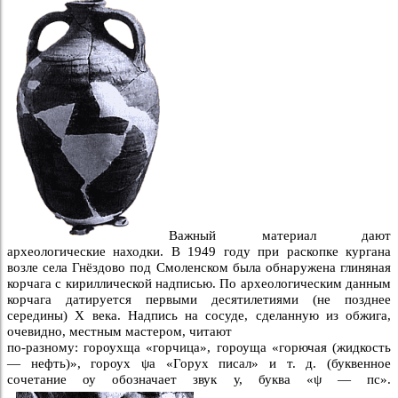
Важный материал дают
археологические находки. В 1949 году при раскопке кургана
возле села Гнёздово под Смоленском была обнаружена глиняная
корчага с кириллической надписью. По археологическим данным
корчага датируется первыми десятилетиями (не позднее
середины) X века. Надпись на сосуде, сделанную из обжига,
очевидно, местным мастером, читают
по-разному: гороухща «горчица», гороуща «горючая (жидкость
— нефть)», гороух ψа «Горух писал» и т. д. (буквенное
сочетание оу обозначает звук у, буква «ψ — пс».