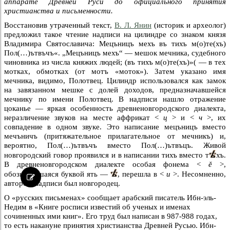
аппарате Древней Руси до официального принятия
христианства и письменности.
Восстановив утраченный текст,
В. Л. Янин
(историк и археолог)
предложил такое чтение надписи на цилиндре со знаком князя
Владимира Святославича: Мецъницъ мехъ въ тихъ м(о)те(хъ)
Пол(…)ътвъчъ«. „Мецъницъ мехъ“ — мешок мечника, судебного
чиновника из числа княжих людей; (въ тихъ м(о)те(хъ)»( — в тех
мотках, обмотках (от мотъ «моток»). Затем указано имя
мечника, видимо, Полотвец. Цилиндр использовался как замок
на завязанном мешке с долей доходов, предназначавшейся
мечнику по имени Полотвец. В надписи нашло отражение
цоканье — яркая особенность древненовгородского диалекта,
неразличение звуков на месте аффрикат <
ц
> и <
ч
>, их
совпадение в одном звуке. Это написание мецъницъ вместо
мечъничъ (притяжательное прилагательное от мечникъ) и,
вероятно, Пол(…)ътвъчъ вместо Пол(…)ътвъцъ. Живой
новгородский говор проявился и в написании тихъ вместо т
хъ.
В древненовгородском диалекте особая фонема <
ě
>,
обозначавшаяся буквой ять —
, перешла в <
и
>. Несомненно,
автором надписи был новгородец.
О «русских письменах» сообщает арабский писатель Ибн-эль-
Недим в «Книге росписи известий об ученых и именах
сочиненных ими книг». Его труд был написан в 987-988 годах,
то есть накануне принятия христианства Древней Русью. Ибн-