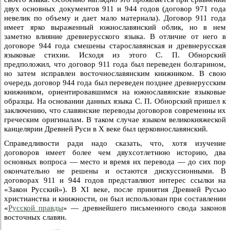
двух основных документов 911 и 944 годов (договор 971 года
невелик по объему и дает мало материала). Договор 911 года
имеет ярко выраженный южнославянский облик, но в нем
заметно влияние древнерусского языка. В отличие от него в
договоре 944 года смешены старославянская и древнерусская
языковые стихии. Исходя из этого С. П. Обнорский
предположил, что договор 911 года был переведен болгарином,
но затем исправлен восточнославянским книжником. В свою
очередь договор 944 года был переведен позднее древнерусским
книжником, ориентировавшимся на южнославянские языковые
образцы. На основании данных языка С. П. Обнорский пришел к
заключению, что славянские переводы договоров современны их
греческим оригиналам. В таком случае языком великокняжеской
канцелярии Древней Руси в X веке был церковнославянский.
Справедливости ради надо сказать, что, хотя изучение
договоров имеет более чем двухсотлетнюю историю, два
основных вопроса — место и время их перевода — до сих пор
окончательно не решены и остаются дискуссионными. В
договорах 911 и 944 годов представляют интерес ссылки на
«Закон Русский»). В XI веке, после принятия Древней Русью
христианства и книжности, он был использован при составлении
«
Русской правды
» — древнейшего письменного свода законов
восточных славян.