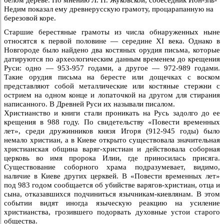
Недим показал ему древнерусскую грамоту, процарапанную на
березовой коре.
Старшие берестяные грамоты из числа обнаруженных ныне
относятся к первой половине — середине XI века. Однако в
Новгороде было найдено два костяных орудия письма, которые
датируются по археологическим данным временем до крещения
Руси: одно — 953-957 годами, а другое — 972-989 годами.
Такие орудия письма на бересте или дощечках с воском
представляют собой металлические или костяные стержни с
острием на одном конце и лопаточкой на другом для стирания
написанного. В Древней Руси их называли писалом.
Христианство и книги стали проникать на Русь задолго до ее
крещения в 988 году. По свидетельству «Повести временных
лет», среди дружинников князя Игоря (912-945 годы) было
немало христиан, а в Киеве открыто существовала значительная
христианская община варяг-христиан и действовала соборная
церковь во имя пророка Илии, где приносилась присяга.
Существование соборного храма подразумевает, видимо,
наличие в Киеве других церквей. В «Повести временных лет»
под 983 годом сообщается об убийстве варягов-христиан, отца и
сына, отказавшихся подчиниться язычникам-киевлянам. В этом
событии видят иногда языческую реакцию на усиление
христианства, грозившего подорвать духовные устои старого
общества.