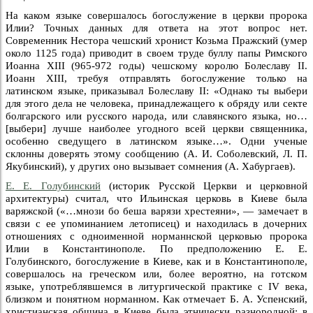
На каком языке совершалось богослужение в церкви пророка
Илии? Точных данных для ответа на этот вопрос нет.
Современник Нестора чешский хронист Козьма Пражский (умер
около 1125 года) приводит в своем труде буллу папы Римского
Иоанна XIII (965-972 годы) чешскому королю Болеславу II.
Иоанн XIII, требуя отправлять богослужение только на
латинском языке, приказывал Болеславу II: «Однако ты выбери
для этого дела не человека, принадлежащего к обряду или секте
болгарского или русского народа, или славянского языка, но…
[выбери] лучше наиболее угодного всей церкви священника,
особенно сведущего в латинском языке…». Одни ученые
склонны доверять этому сообщению (А. И. Соболевский, Л. П.
Якубинский), у других оно вызывает сомнения (А. Хабургаев).
Е. Е. Голубинский
(историк Русской Церкви и церковной
архитектуры) считал, что Ильинская церковь в Киеве была
варяжской («…мнози бо беша варязи хрестеяни», — замечает в
связи с ее упоминанием летописец) и находилась в дочерних
отношениях с одноименной норманнской церковью пророка
Илии в Константинополе. По предположению Е. Е.
Голубинского, богослужение в Киеве, как и в Константинополе,
совершалось на греческом или, более вероятно, на готском
языке, употреблявшемся в литургической практике с IV века,
близком и понятном норманном. Как отмечает Б. А. Успенский,
христианская община в Киеве была этнически разнородной: в