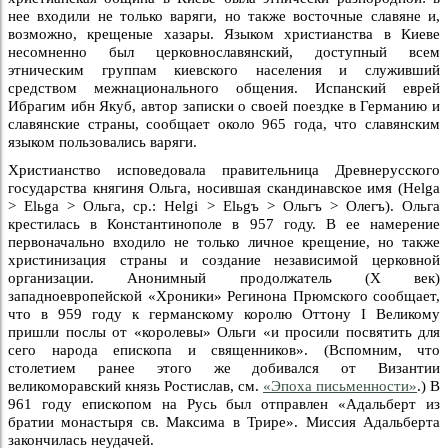
нее входили не только варяги, но также восточные славяне и,
возможно, крещеные хазары. Языком христианства в Киеве
несомненно был церковнославянский, доступный всем
этническим группам киевского населения и служивший
средством межнационального общения. Испанский еврей
Ибрагим ибн Якуб, автор записки о своей поездке в Германию и
славянские страны, сообщает около 965 года, что славянским
языком пользовались варяги.
Христианство исповедовала правительница Древнерусского
государства княгиня Ольга, носившая скандинавское имя (Helga
> Elьga > Ольга, ср.: Helgi > Elьgъ > Ольгъ > Олегъ). Ольга
крестилась в Константинополе в 957 году. В ее намерение
первоначально входило не только личное крещение, но также
христинизация страны и создание независимой церковной
организации. Анонимный продолжатель (X век)
западноевропейской «Хроники» Регинона Прюмского сообщает,
что в 959 году к германскому королю Оттону I Великому
пришли послы от «королевы» Ольги «и просили посвятить для
сего народа епископа и священников». (Вспомним, что
столетием ранее этого же добивался от Византии
великоморавский князь Ростислав, см.
«Эпоха письменности»
.) В
961 году епископом на Русь был отправлен «Адальберт из
братии монастыря св. Максима в Трире». Миссия Адальберта
закончилась неудачей.