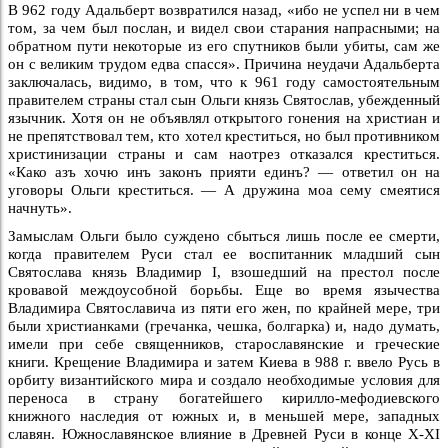
В 962 году Адальберт возвратился назад, «ибо не успел ни в чем
том, за чем был послан, и видел свои старания напрасными; на
обратном пути некоторые из его спутников были убиты, сам же
он с великим трудом едва спасся». Причина неудачи Адальберта
заключалась, видимо, в том, что к 961 году самостоятельным
правителем страны стал сын Ольги князь Святослав, убежденный
язычник. Хотя он не объявлял открытого гонения на христиан и
не препятствовал тем, кто хотел креститься, но был противником
христинизации страны и сам наотрез отказался креститься.
«Како азъ хочю инъ законъ прияти единъ? — ответил он на
уговоры Ольги креститься. — А дружина моа сему смеятися
начнуть».
Замыслам Ольги было суждено сбыться лишь после ее смерти,
когда правителем Руси стал ее воспитанник младший сын
Святослава князь Владимир I, взошедший на престол после
кровавой междоусобной борьбы. Еще во время язычества
Владимира Святославича из пяти его жен, по крайней мере, три
были христианками (гречанка, чешка, болгарка) и, надо думать,
имели при себе священников, старославянские и греческие
книги. Крещение Владимира и затем Киева в 988 г. ввело Русь в
орбиту византийского мира и создало необходимые условия для
переноса в страну богатейшего кирилло-мефодиевского
книжного наследия от южных и, в меньшей мере, западных
славян. Южнославянское влияние в Древней Руси в конце X-XI