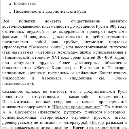
Библиотека
Письменность в дохристианской Руси
Все попытки доказать существование развитой
восточнославянской письменности до крещения Руси в 988 году
окончились неудачей и не выдерживают проверки научными
фактами. Приводимые доказательства в действительности
представляют собой или грубые, неумелые подделки
(пресловутая
“Велесова книга”
, или несостоятельные гипотезы
(так называемая «Летопись Аскольда», якобы использованная в
«Никоновской летописи» XVI века среди статей 867-889 годов),
или допускают другие, более достоверные объяснения
(свидетельство «Жития Кирилла») о Евангелии и Псалтири,
написанных «рушкым писменем» и найденных Константином
Философом в Херсонесе. (подробнее см.
«Эпоха
письменности»
).
Сказанное, однако, не означает, что в дохристианской Руси
полностью отсутствовала какая-либо письменность.
Исключительно ценные сведения о начале древнерусской
книжности содержатся в
“Повести временных лет.
” По мнению
А. А. Шахматова
(известного русского филолога и историка,
основоположника исторического изучения русского языка,
древнерусского летописания и литературы),
Нестор
разыскал в
великокняжеском книгохранилище в Киеве и включил в летопись