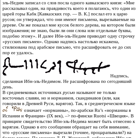
эль-Недим записал со слов посла одного кавказского князя: «Мне
рассказывал один, на правдивость коего я полагаюсь, что один из
царей горы Кабк [Кавказских гор. — В. К.] послал его к царю
русов; он утверждал, что они имеют письмена, вырезываемые на
дереве. Он же показал мне кусок белого дерева, на котором были
изображения; не знаю, были ли они слова или отдельные буквы,
подобно этому». И далее Ибн-эль-Недим приводит одну строчку
«русских письмен». Однако надпись настолько искажена,
стилизована под арабское письмо, что расшифровать ее до сих
пор ее удалось.
Надпись,
сделанная Ибн-эль-Недимом. Не расшифрована по сегодняший
день.
В средневековых источниках
русью
называют не только
восточных славян, но и норманнов, скандинавов (или, как
говорили в Древней Руси, варягов). Так, в среднегреческом языке
означает «норманны», по-арабски Ru’s «норманны в
Испании и Франции» (IX век), –> по-фински Ruotsi «Швеция». В
принципе свидетельство Ибн-эль-Недима может быть отнесено к
варягам. Однако в его сообщении обращает на себя внимание,
что «русские письмена» вырезали (точнее, процарапывали?) на
белом дереве. По мнению Л. П. Жуковской, собеседник Ибн-эль-