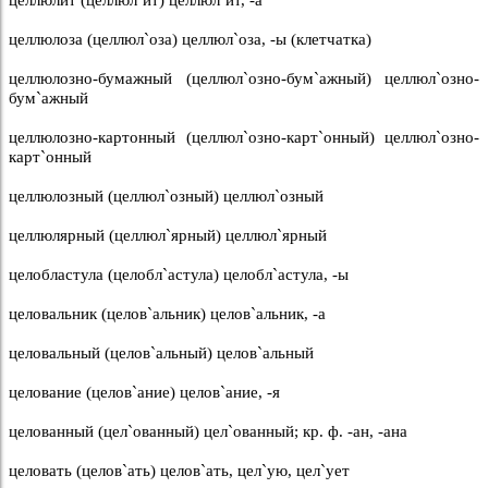
целлюлоза (целлюл`оза) целлюл`оза, -ы (клетчатка)
целлюлозно-бумажный (целлюл`озно-бум`ажный) целлюл`озно-
бум`ажный
целлюлозно-картонный (целлюл`озно-карт`онный) целлюл`озно-
карт`онный
целлюлозный (целлюл`озный) целлюл`озный
целлюлярный (целлюл`ярный) целлюл`ярный
целобластула (целобл`астула) целобл`астула, -ы
целовальник (целов`альник) целов`альник, -а
целовальный (целов`альный) целов`альный
целование (целов`ание) целов`ание, -я
целованный (цел`ованный) цел`ованный; кр. ф. -ан, -ана
целовать (целов`ать) целов`ать, цел`ую, цел`ует