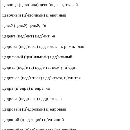
цевница (цевн`ица) цевн`ица, -ы, тв. -ей
цевочный (ц`евочный) ц`евочный
цевьё (цевьё) цевьё, -`я
цедент (цед`ент) цед`ент, -а
цедилка (цед`илка) цед`илка, -и, р. мн. -лок
цедильный (цед`ильный) цед`ильный
цедить (цед`ить) цед`ить, цеж`у, ц`едит
цедиться (цед`иться) цед`иться, ц`едится
цедра (ц`едра) ц`едра, -ы
цедрела (цедр`ела) цедр`ела, -ы
цедровый (ц`едровый) ц`едровый
цедящий (ц`ед`ящий) ц`ед`ящий
цедящийся (ц`ед`ящийся) ц`ед`ящийся