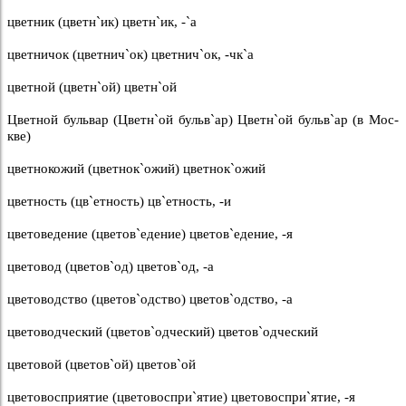
цветник (цветн`ик) цветн`ик, -`а
цветничок (цветнич`ок) цветнич`ок, -чк`а
цветной (цветн`ой) цветн`ой
Цветной бульвар (Цветн`ой бульв`ар) Цветн`ой бульв`ар (в Мос-
кве)
цветнокожий (цветнок`ожий) цветнок`ожий
цветность (цв`етность) цв`етность, -и
цветоведение (цветов`едение) цветов`едение, -я
цветовод (цветов`од) цветов`од, -а
цветоводство (цветов`одство) цветов`одство, -а
цветоводческий (цветов`одческий) цветов`одческий
цветовой (цветов`ой) цветов`ой
цветовосприятие (цветовоспри`ятие) цветовоспри`ятие, -я