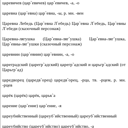
царевичев (цар`евичев) цар`евичев, -а, -о
царевна (цар`евна) цар`евна, -ы, р. мн. -вен
Царевна Лебедь (Цар`евна Л`ебедь) Цар`евна Л`ебедь, Цар`евны
Л`ебеди (сказочный персонаж)
Царевна-лягушка (Цар`евна-ляг`ушка) Цар`евна-ляг`ушка,
Цар`евны-ляг`ушки (сказочный персонаж)
царевнин (цар`евнин) цар`евнин, -а, -о
цареградский (царегр`адский) царегр`адский и царьгр`адский (от
Царьгр`ад)
царедворец (царедв`орец) царедв`орец, -рца, тв. -рцем, р. мн.
-рцев
царёк (царёк) царёк, царьк`а
царение (цар`ение) цар`ение, -я
цареубийственный (цареуб`ийственный) цареуб`ийственный
цареубийство (цареуб`ийство) цареуб`ийство, -а