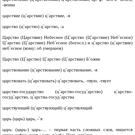
-венна
царствие (ц`арствие) ц`арствие, -я
царство (ц`арство) ц`арство, -а
Царство (Царствие) Небесное (Ц`арство (Ц`арствие) Неб`есное)
Ц`арство (Ц`арствие) Неб`есное (богосл.) и ц`арство (ц`арствие)
неб`есное (кому; об умершем)
Царство (Ц`арство) Ц`арство (Ц`арствие) Б`ожие
царствование (ц`арствование) ц`арствование, -я
царствовать (ц`арствовать) ц`арствовать, -твую, -твует
царство-государство (ц`арство-госуд`арство) ц`арство-
госуд`арство, ц`арства-госуд`арства
царствующий (ц`арствующий) ц`арствующий
царь (царь) царь, -`я
царь- (царь-) царь-… – первая часть сложных слов, пишется
через дефис, напр.: царь-р`ыба, Царь-дев`ица