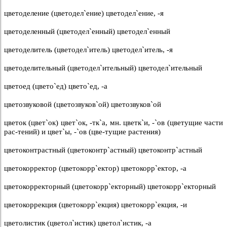
цветоделение (цветодел`ение) цветодел`ение, -я
цветоделенный (цветодел`енный) цветодел`енный
цветоделитель (цветодел`итель) цветодел`итель, -я
цветоделительный (цветодел`ительный) цветодел`ительный
цветоед (цвето`ед) цвето`ед, -а
цветозвуковой (цветозвуков`ой) цветозвуков`ой
цветок (цвет`ок) цвет`ок, -тк`а, мн. цветк`и, -`ов (цветущие части
рас-тений) и цвет`ы, -`ов (цве-тущие растения)
цветоконтрастный (цветоконтр`астный) цветоконтр`астный
цветокорректор (цветокорр`ектор) цветокорр`ектор, -а
цветокорректорный (цветокорр`екторный) цветокорр`екторный
цветокоррекция (цветокорр`екция) цветокорр`екция, -и
цветолистик (цветол`истик) цветол`истик, -а