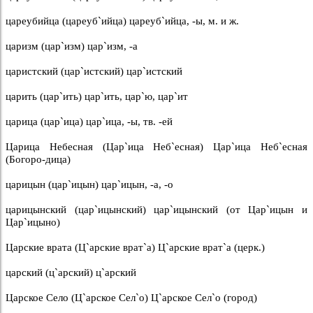
цареубийца (цареуб`ийца) цареуб`ийца, -ы, м. и ж.
царизм (цар`изм) цар`изм, -а
царистский (цар`истский) цар`истский
царить (цар`ить) цар`ить, цар`ю, цар`ит
царица (цар`ица) цар`ица, -ы, тв. -ей
Царица Небесная (Цар`ица Неб`есная) Цар`ица Неб`есная
(Богоро-дица)
царицын (цар`ицын) цар`ицын, -а, -о
царицынский (цар`ицынский) цар`ицынский (от Цар`ицын и
Цар`ицыно)
Царские врата (Ц`арские врат`а) Ц`арские врат`а (церк.)
царский (ц`арский) ц`арский
Царское Село (Ц`арское Сел`о) Ц`арское Сел`о (город)