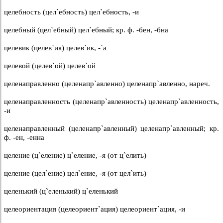
целебность (цел`ебность) цел`ебность, -и
целебный (цел`ебный) цел`ебный; кр. ф. -бен, -бна
целевик (целев`ик) целев`ик, -`а
целевой (целев`ой) целев`ой
целенаправленно (целенапр`авленно) целенапр`авленно, нареч.
целенаправленность (целенапр`авленность) целенапр`авленность,
-и
целенаправленный (целенапр`авленный) целенапр`авленный; кр.
ф. -ен, -енна
целение (ц`еление) ц`еление, -я (от ц`елить)
целение (цел`ение) цел`ение, -я (от цел`ить)
целенький (ц`еленький) ц`еленький
целеориентация (целеориент`ация) целеориент`ация, -и