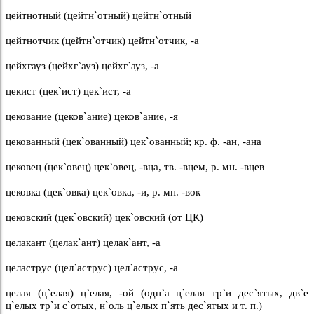
цейтнотный (цейтн`отный) цейтн`отный
цейтнотчик (цейтн`отчик) цейтн`отчик, -а
цейхгауз (цейхг`ауз) цейхг`ауз, -а
цекист (цек`ист) цек`ист, -а
цекование (цеков`ание) цеков`ание, -я
цекованный (цек`ованный) цек`ованный; кр. ф. -ан, -ана
цековец (цек`овец) цек`овец, -вца, тв. -вцем, р. мн. -вцев
цековка (цек`овка) цек`овка, -и, р. мн. -вок
цековский (цек`овский) цек`овский (от ЦК)
целакант (целак`ант) целак`ант, -а
целаструс (цел`аструс) цел`аструс, -а
целая (ц`елая) ц`елая, -ой (одн`а ц`елая тр`и дес`ятых, дв`е
ц`елых тр`и с`отых, н`оль ц`елых п`ять дес`ятых и т. п.)