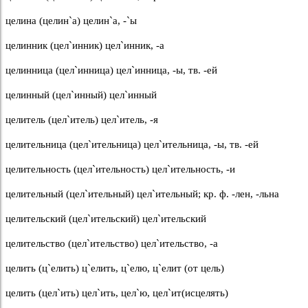
целина (целин`а) целин`а, -`ы
целинник (цел`инник) цел`инник, -а
целинница (цел`инница) цел`инница, -ы, тв. -ей
целинный (цел`инный) цел`инный
целитель (цел`итель) цел`итель, -я
целительница (цел`ительница) цел`ительница, -ы, тв. -ей
целительность (цел`ительность) цел`ительность, -и
целительный (цел`ительный) цел`ительный; кр. ф. -лен, -льна
целительский (цел`ительский) цел`ительский
целительство (цел`ительство) цел`ительство, -а
целить (ц`елить) ц`елить, ц`елю, ц`елит (от цель)
целить (цел`ить) цел`ить, цел`ю, цел`ит(исцелять)