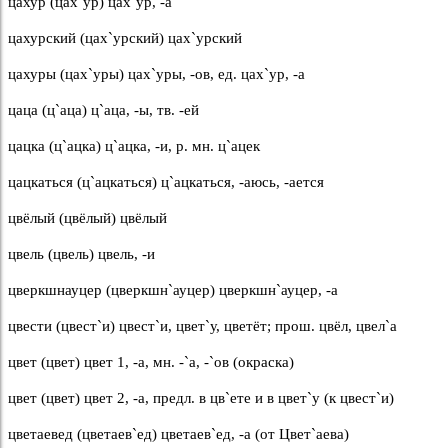
цахур (цах`ур) цах`ур, -а
цахурский (цах`урский) цах`урский
цахуры (цах`уры) цах`уры, -ов, ед. цах`ур, -а
цаца (ц`аца) ц`аца, -ы, тв. -ей
цацка (ц`ацка) ц`ацка, -и, р. мн. ц`ацек
цацкаться (ц`ацкаться) ц`ацкаться, -аюсь, -ается
цвёлый (цвёлый) цвёлый
цвель (цвель) цвель, -и
цверкшнауцер (цверкшн`ауцер) цверкшн`ауцер, -а
цвести (цвест`и) цвест`и, цвет`у, цветёт; прош. цвёл, цвел`а
цвет (цвет) цвет 1, -а, мн. -`а, -`ов (окраска)
цвет (цвет) цвет 2, -а, предл. в цв`ете и в цвет`у (к цвест`и)
цветаевед (цветаев`ед) цветаев`ед, -а (от Цвет`аева)