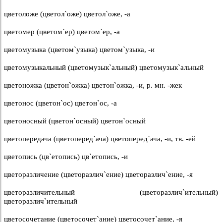
цветоложе (цветол`оже) цветол`оже, -а
цветомер (цветом`ер) цветом`ер, -а
цветомузыка (цветом`узыка) цветом`узыка, -и
цветомузыкальный (цветомузык`альный) цветомузык`альный
цветоножка (цветон`ожка) цветон`ожка, -и, р. мн. -жек
цветонос (цветон`ос) цветон`ос, -а
цветоносный (цветон`осный) цветон`осный
цветопередача (цветоперед`ача) цветоперед`ача, -и, тв. -ей
цветопись (цв`етопись) цв`етопись, -и
цветоразличение (цветоразлич`ение) цветоразлич`ение, -я
цветоразличительный (цветоразлич`ительный)
цветоразлич`ительный
цветосочетание (цветосочет`ание) цветосочет`ание, -я