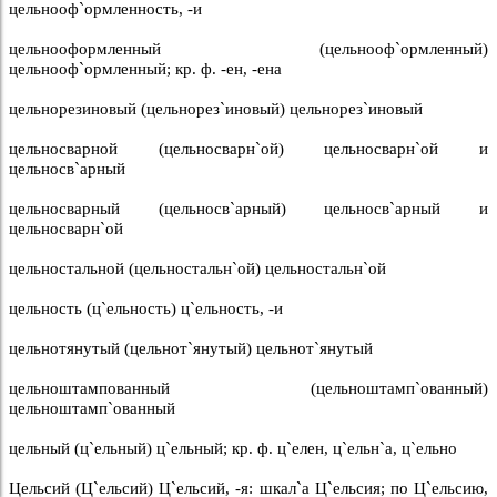
цельнооф`ормленность, -и
цельнооформленный (цельнооф`ормленный)
цельнооф`ормленный; кр. ф. -ен, -ена
цельнорезиновый (цельнорез`иновый) цельнорез`иновый
цельносварной (цельносварн`ой) цельносварн`ой и
цельносв`арный
цельносварный (цельносв`арный) цельносв`арный и
цельносварн`ой
цельностальной (цельностальн`ой) цельностальн`ой
цельность (ц`ельность) ц`ельность, -и
цельнотянутый (цельнот`янутый) цельнот`янутый
цельноштампованный (цельноштамп`ованный)
цельноштамп`ованный
цельный (ц`ельный) ц`ельный; кр. ф. ц`елен, ц`ельн`а, ц`ельно
Цельсий (Ц`ельсий) Ц`ельсий, -я: шкал`а Ц`ельсия; по Ц`ельсию,