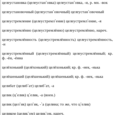
целеустановка (целеустан`овка) целеустан`овка, -и, р. мн. -вок
целеустановочный (целеустан`овочный) целеустан`овочный
целеустремление (целеустремл`ение) целеустремл`ение, -я
целеустремлённо (целеустремлённо) целеустремлённо, нареч.
целеустремлённость (целеустремлённость) целеустремлённость,
-и
целеустремлённый (целеустремлённый) целеустремлённый; кр.
ф. -ён, -ённа
целёхонький (целёхонький) целёхонький; кр. ф. -нек, -нька
целёшенький (целёшенький) целёшенький; кр. ф. -нек, -нька
целибат (целиб`ат) целиб`ат, -а
целик (ц`елик) ц`елик, -а (воен.)
целик (цел`ик) цел`ик, -`а (целина; то же, что ц`елик)
целиком (целик`ом) целик`ом, нареч.