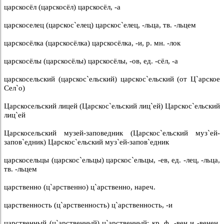
царскосёл (царскосёл) царскосёл, -а
царскоселец (царскос`елец) царскос`елец, -льца, тв. -льцем
царскосёлка (царскосёлка) царскосёлка, -и, р. мн. -лок
царскосёлы (царскосёлы) царскосёлы, -ов, ед. -сёл, -а
царскосельский (царскос`ельский) царскос`ельский (от Ц`арское
Сел`о)
Царскосельский лицей (Царскос`ельский лиц`ей) Царскос`ельский
лиц`ей
Царскосельский музей-заповедник (Царскос`ельский муз`ей-
запов`едник) Царскос`ельский муз`ей-запов`едник
царскосельцы (царскос`ельцы) царскос`ельцы, -ев, ед. -лец, -льца,
тв. -льцем
царственно (ц`арственно) ц`арственно, нареч.
царственность (ц`арственность) ц`арственность, -и
царственный (ц`арственный) ц`арственный; кр. ф. -вен и -венен,