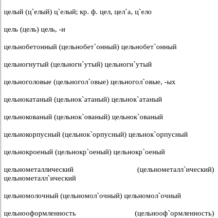
целый (ц`елый) ц`елый; кр. ф. цел, цел`а, ц`ело
цель (цель) цель, -и
цельнобетонный (цельнобет`онный) цельнобет`онный
цельногнутый (цельногн`утый) цельногн`утый
цельноголовые (цельногол`овые) цельногол`овые, -ых
цельнокатаный (цельнок`атаный) цельнок`атаный
цельнокованый (цельнок`ованый) цельнок`ованый
цельнокорпусный (цельнок`орпусный) цельнок`орпусный
цельнокроеный (цельнокр`оеный) цельнокр`оеный
цельнометаллический (цельнометалл`ический)
цельнометалл`ический
цельномолочный (цельномол`очный) цельномол`очный
цельнооформленность (цельнооф`ормленность)