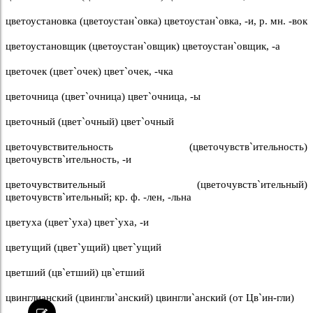
цветоустановка (цветоустан`овка) цветоустан`овка, -и, р. мн. -вок
цветоустановщик (цветоустан`овщик) цветоустан`овщик, -а
цветочек (цвет`очек) цвет`очек, -чка
цветочница (цвет`очница) цвет`очница, -ы
цветочный (цвет`очный) цвет`очный
цветочувствительность (цветочувств`ительность)
цветочувств`ительность, -и
цветочувствительный (цветочувств`ительный)
цветочувств`ительный; кр. ф. -лен, -льна
цветуха (цвет`уха) цвет`уха, -и
цветущий (цвет`ущий) цвет`ущий
цветший (цв`етший) цв`етший
цвинглианский (цвингли`анский) цвингли`анский (от Цв`ин-гли)