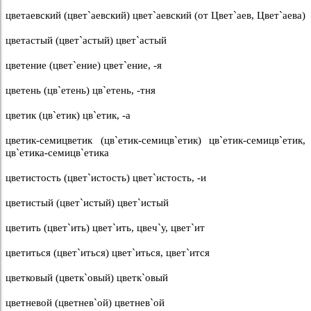
цветаевский (цвет`аевский) цвет`аевский (от Цвет`аев, Цвет`аева)
цветастый (цвет`астый) цвет`астый
цветение (цвет`ение) цвет`ение, -я
цветень (цв`етень) цв`етень, -тня
цветик (цв`етик) цв`етик, -а
цветик-семицветик (цв`етик-семицв`етик) цв`етик-семицв`етик,
цв`етика-семицв`етика
цветистость (цвет`истость) цвет`истость, -и
цветистый (цвет`истый) цвет`истый
цветить (цвет`ить) цвет`ить, цвеч`у, цвет`ит
цветиться (цвет`иться) цвет`иться, цвет`ится
цветковый (цветк`овый) цветк`овый
цветневой (цветнев`ой) цветнев`ой