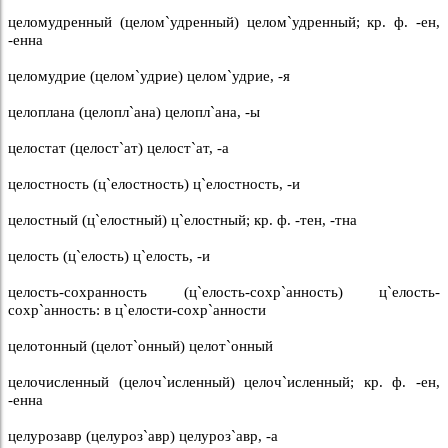
целомудренный (целом`удренный) целом`удренный; кр. ф. -ен,
-енна
целомудрие (целом`удрие) целом`удрие, -я
целоплана (целопл`ана) целопл`ана, -ы
целостат (целост`ат) целост`ат, -а
целостность (ц`елостность) ц`елостность, -и
целостный (ц`елостный) ц`елостный; кр. ф. -тен, -тна
целость (ц`елость) ц`елость, -и
целость-сохранность (ц`елость-сохр`анность) ц`елость-
сохр`анность: в ц`елости-сохр`анности
целотонный (целот`онный) целот`онный
целочисленный (целоч`исленный) целоч`исленный; кр. ф. -ен,
-енна
целурозавр (целуроз`авр) целуроз`авр, -а