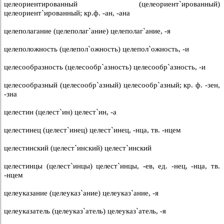
целеориентированный (целеориент`ированный)
целеориент`ированный; кр.ф. -ан, -ана
целеполагание (целеполаг`ание) целеполаг`ание, -я
целеположность (целепол`ожность) целепол`ожность, -и
целесообразность (целесообр`азность) целесообр`азность, -и
целесообразный (целесообр`азный) целесообр`азный; кр. ф. -зен,
-зна
целестин (целест`ин) целест`ин, -а
целестинец (целест`инец) целест`инец, -нца, тв. -нцем
целестинский (целест`инский) целест`инский
целестинцы (целест`инцы) целест`инцы, -ев, ед. -нец, -нца, тв.
-нцем
целеуказание (целеуказ`ание) целеуказ`ание, -я
целеуказатель (целеуказ`атель) целеуказ`атель, -я