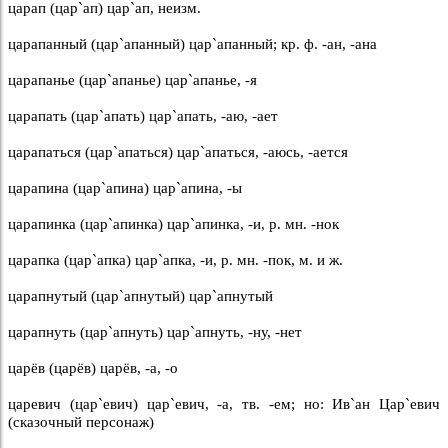
царап (цар`ап) цар`ап, неизм.
царапанный (цар`апанный) цар`апанный; кр. ф. -ан, -ана
царапанье (цар`апанье) цар`апанье, -я
царапать (цар`апать) цар`апать, -аю, -ает
царапаться (цар`апаться) цар`апаться, -аюсь, -ается
царапина (цар`апина) цар`апина, -ы
царапинка (цар`апинка) цар`апинка, -и, р. мн. -нок
царапка (цар`апка) цар`апка, -и, р. мн. -пок, м. и ж.
царапнутый (цар`апнутый) цар`апнутый
царапнуть (цар`апнуть) цар`апнуть, -ну, -нет
царёв (царёв) царёв, -а, -о
царевич (цар`евич) цар`евич, -а, тв. -ем; но: Ив`ан Цар`евич
(сказочный персонаж)