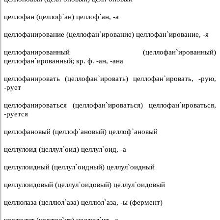
целлофан (целлоф`ан) целлоф`ан, -а
целлофанирование (целлофан`ирование) целлофан`ирование, -я
целлофанированный (целлофан`ированный)
целлофан`ированный; кр. ф. -ан, -ана
целлофанировать (целлофан`ировать) целлофан`ировать, -рую,
-рует
целлофанироваться (целлофан`ироваться) целлофан`ироваться,
-руется
целлофановый (целлоф`ановый) целлоф`ановый
целлулоид (целлул`оид) целлул`оид, -а
целлулоидный (целлул`оидный) целлул`оидный
целлулоидовый (целлул`оидовый) целлул`оидовый
целлюлаза (целлюл`аза) целлюл`аза, -ы (фермент)
целлюлит (целлюл`ит) целлюл`ит, -а