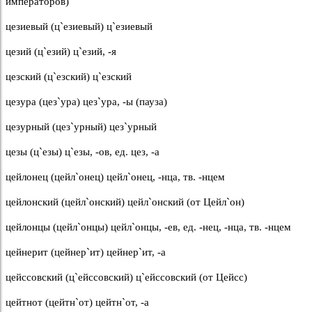
императоров)
цезиевый (ц`езиевый) ц`езиевый
цезий (ц`езий) ц`езий, -я
цезский (ц`езский) ц`езский
цезура (цез`ура) цез`ура, -ы (пауза)
цезурный (цез`урный) цез`урный
цезы (ц`езы) ц`езы, -ов, ед. цез, -а
цейлонец (цейл`онец) цейл`онец, -нца, тв. -нцем
цейлонский (цейл`онский) цейл`онский (от Цейл`он)
цейлонцы (цейл`онцы) цейл`онцы, -ев, ед. -нец, -нца, тв. -нцем
цейнерит (цейнер`ит) цейнер`ит, -а
цейссовский (ц`ейссовский) ц`ейссовский (от Цейсс)
цейтнот (цейтн`от) цейтн`от, -а