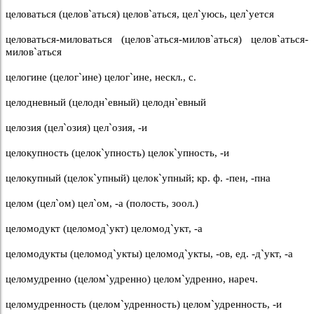
целоваться (целов`аться) целов`аться, цел`уюсь, цел`уется
целоваться-миловаться (целов`аться-милов`аться) целов`аться-
милов`аться
целогине (целог`ине) целог`ине, нескл., с.
целодневный (целодн`евный) целодн`евный
целозия (цел`озия) цел`озия, -и
целокупность (целок`упность) целок`упность, -и
целокупный (целок`упный) целок`упный; кр. ф. -пен, -пна
целом (цел`ом) цел`ом, -а (полость, зоол.)
целомодукт (целомод`укт) целомод`укт, -а
целомодукты (целомод`укты) целомод`укты, -ов, ед. -д`укт, -а
целомудренно (целом`удренно) целом`удренно, нареч.
целомудренность (целом`удренность) целом`удренность, -и