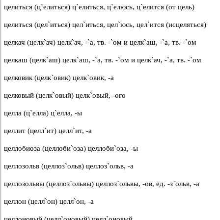
целиться (ц`елиться) ц`елиться, ц`елюсь, ц`елится (от цель)
целиться (цел`иться) цел`иться, цел`юсь, цел`ится (исцеляться)
целкач (целк`ач) целк`ач, -`а, тв. -`ом и целк`аш, -`а, тв. -`ом
целкаш (целк`аш) целк`аш, -`а, тв. -`ом и целк`ач, -`а, тв. -`ом
целковик (целк`овик) целк`овик, -а
целковый (целк`овый) целк`овый, -ого
целла (ц`елла) ц`елла, -ы
целлит (целл`ит) целл`ит, -а
целлобиоза (целлоби`оза) целлоби`оза, -ы
целлозольв (целлоз`ольв) целлоз`ольв, -а
целлозольвы (целлоз`ольвы) целлоз`ольвы, -ов, ед. -з`ольв, -а
целлон (целл`он) целл`он, -а
целлоновый (целл`оновый) целл`оновый