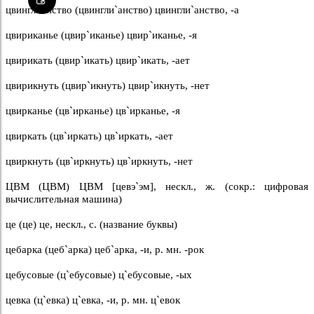
цвинглианство (цвингли`анство) цвингли`анство, -а
цвириканье (цвир`иканье) цвир`иканье, -я
цвирикать (цвир`икать) цвир`икать, -ает
цвирикнуть (цвир`икнуть) цвир`икнуть, -нет
цвирканье (цв`ирканье) цв`ирканье, -я
цвиркать (цв`иркать) цв`иркать, -ает
цвиркнуть (цв`иркнуть) цв`иркнуть, -нет
ЦВМ (ЦВМ) ЦВМ [цевэ`эм], нескл., ж. (сокр.: цифровая
вычислительная машина)
це (це) це, нескл., с. (название буквы)
цебарка (цеб`арка) цеб`арка, -и, р. мн. -рок
цебусовые (ц`ебусовые) ц`ебусовые, -ых
цевка (ц`евка) ц`евка, -и, р. мн. ц`евок