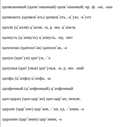
цапкованный (цапк`ованный) цапк`ованный; кр. ф. -ан, -ана
цапковать (цапков`ать) цапков`ать, -к`ую, -к`ует
цапля (ц`апля) ц`апля, -и, р. мн. ц`апель
цапнуть (ц`апнуть) ц`апнуть, -ну, -нет
цапонлак (цапонл`ак) цапонл`ак, -а
цапун (цап`ун) цап`ун, -`а
цапунья (цап`унья) цап`унья, -и, р. мн. -ний
цапфа (ц`апфа) ц`апфа, -ы
цапфенный (ц`апфенный) ц`апфенный
цап-царап (цап-цар`ап) цап-цар`ап, неизм.
царане (цар`ане) цар`ане, -`ан, ед. -`анин, -а
царанин (цар`анин) цар`анин, -а