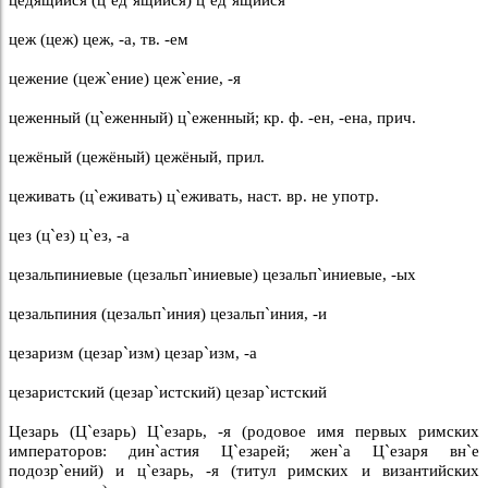
цеж (цеж) цеж, -а, тв. -ем
цежение (цеж`ение) цеж`ение, -я
цеженный (ц`еженный) ц`еженный; кр. ф. -ен, -ена, прич.
цежёный (цежёный) цежёный, прил.
цеживать (ц`еживать) ц`еживать, наст. вр. не употр.
цез (ц`ез) ц`ез, -а
цезальпиниевые (цезальп`иниевые) цезальп`иниевые, -ых
цезальпиния (цезальп`иния) цезальп`иния, -и
цезаризм (цезар`изм) цезар`изм, -а
цезаристский (цезар`истский) цезар`истский
Цезарь (Ц`езарь) Ц`езарь, -я (родовое имя первых римских
императоров: дин`астия Ц`езарей; жен`а Ц`езаря вн`е
подозр`ений) и ц`езарь, -я (титул римских и византийских