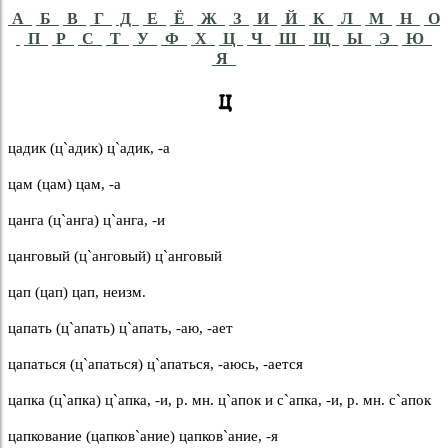
А
Б
В
Г
Д
Е
Ё
Ж
З
И
Й
К
Л
М
Н
О
П
Р
С
Т
У
Ф
Х
Ц
Ч
Ш
Щ
Ы
Э
Ю
Я
Ц
цадик (ц`адик) ц`адик, -а
цам (цам) цам, -а
цанга (ц`анга) ц`анга, -и
цанговый (ц`анговый) ц`анговый
цап (цап) цап, неизм.
цапать (ц`апать) ц`апать, -аю, -ает
цапаться (ц`апаться) ц`апаться, -аюсь, -ается
цапка (ц`апка) ц`апка, -и, р. мн. ц`апок и с`апка, -и, р. мн. с`апок
цапкование (цапков`ание) цапков`ание, -я