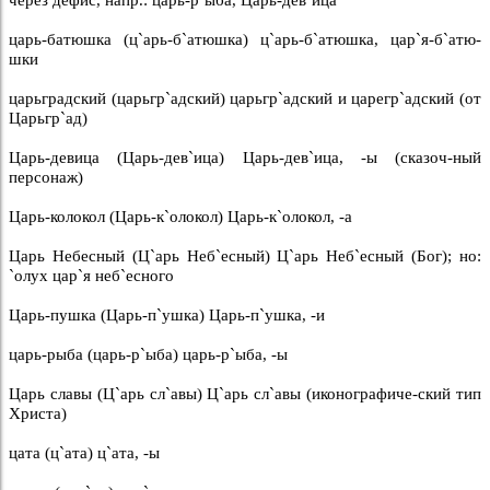
царь-батюшка (ц`арь-б`атюшка) ц`арь-б`атюшка, цар`я-б`атю-
шки
царьградский (царьгр`адский) царьгр`адский и царегр`адский (от
Царьгр`ад)
Царь-девица (Царь-дев`ица) Царь-дев`ица, -ы (сказоч-ный
персонаж)
Царь-колокол (Царь-к`олокол) Царь-к`олокол, -а
Царь Небесный (Ц`арь Неб`есный) Ц`арь Неб`есный (Бог); но:
`олух цар`я неб`есного
Царь-пушка (Царь-п`ушка) Царь-п`ушка, -и
царь-рыба (царь-р`ыба) царь-р`ыба, -ы
Царь славы (Ц`арь сл`авы) Ц`арь сл`авы (иконографиче-ский тип
Христа)
цата (ц`ата) ц`ата, -ы