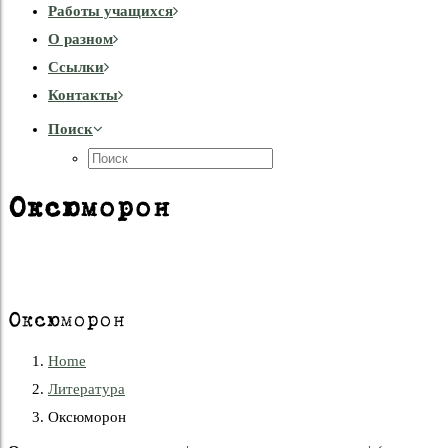
Работы учащихся
О разном
Cсылки
Контакты
Поиск
Оксюморон
Оксюморон
Home
Литература
Оксюморон