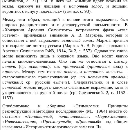
(Михайлов, с. 77). См. у него же: «Ямщик вдруг вскочил на
козлы, крикнул на лошадей
в источный голос
, и лошади,
вероятно, с испугу помчались» (там же, с. 93).
Между тем образ, лежащий в основе этого выражения, был
широко распространен и в древнерусской письменности. В
«Хождении Арсения Селунского» встречается фраза «глас
истечет», привлекшая внимание А. В. Маркова, который и
сопоставил с ней выражение
источный голос
. Марков признал
это выражение чисто русским (Марков А. В. Родина паломника
Арсения Селунского// РФВ, 1914, № 2, с. 557). Однако это слово
могло возникнуть лишь в книжном языке. Оно носит явную
печать книжно-славянизма. Оно так же относится к глаголу
истечь
(ср.
источать
), как
проточный
(
проточная
вода) к
протечь
. Между тем глаголы
истечь
и
источить
«излить» –
старославянского происхождения (ср.
по истечении времени
;
истекший
; ср. русский
вытечь
). Следовательно, и в слове
источный
можно видеть книжно-славянское выражение, хотя и
укоренившееся на русской почве (ср. Срезневский, 2, с. 1152–
1153).
Опубликовано в сборнике «Этимология. Принципы
реконструкции и методика исследования» (М., 1964) вместе со
статьями «
Начитанный, начитанность
», «
Переживание
»,
«
Интеллигенция
», «
Пресловутый
», «
Дотошный
» под общим
названием «Историко-этимологические заметки. II».