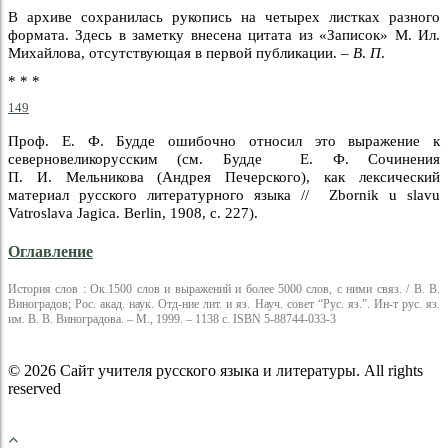
В архиве сохранилась рукопись на четырех листках разного
формата. Здесь в заметку внесена цитата из «Записок» М. Ил.
Михайлова, отсутствующая в первой публикации. –
В
.
П
.
* * *
149
Проф. Е. Ф. Будде ошибочно относил это выражение к
северновеликорусским (см. Будде Е. Ф. Сочинения
П. И. Мельникова (Андрея Печерского), как лексический
материал русского литературного языка // Zbornik u slavu
Vatroslava Jagica. Berlin, 1908, с. 227).
Оглавление
История слов : Ок.1500 слов и выражений и более 5000 слов, с ними связ. / В. В.
Виноградов; Рос. акад. наук. Отд-ние лит. и яз. Науч. совет “Рус. яз.”. Ин-т рус. яз.
им. В. В. Виноградова. – М., 1999. – 1138 с. ISBN 5-88744-033-3
© 2026 Сайт учителя русского языка и литературы. All rights
reserved