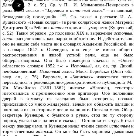
Даля 1881, 2, с. 59). Ср. у П. И. Мельникова-Печерского в
романе «В лесах»: «”Заревела
в источный голос
“ – отчаянный,
149
безнадежный; последний»
. Ср. также в рассказе И. А.
Кущевского «Новый солдат» [в речи солдатской женки Матрены
Дмитриевой]: «Ребенок
источно
кричит – умирает» (Кущевский,
с. 52). Таким образом, до половины XIX в. выражение
источный
голос
расценивалось как народно-областное. И действительно:
оно не нашло себе места ни в словарях Академии Российской, ни
в словаре 1847 г. Очевидно, оно еще не имело общего
распространения в живой устной речи, еще не было
общеразговорным. Оно было помещено сначала в «Опыте
областного словаря 1852 г.»: «
Исто́чный
, ая, ое, пр. Дикий,
необыкновенный.
Источный голос
. Моск. Верейск.» (Опыт обл.
влкр. сл., с. 76). Впрочем, в «Записках» известного поэта,
переводчика и революционно-демократического публициста М.
Ил. Михайлова (1861–1862) читаем: «Наконец, сенаторы
изготовились к произнесению мне приговора. Обе половинки
дверей в комнату из заседания были отворены, позвали
приехавших со мною жандармов, велели им обнажить палаши и
поставили их по сторонам двери на пороге. Позвали меня. Обер-
секретарь Кузнецов, с бумагою в руках, стоя по ту сторону
порога, указал мне на него и сказал: – Остановитесь тут. Я стал
между жандармами, и Кузнецов начал чтение своим
источным
и
торжественным
голосом
. Он мог бы быть хорошим дьяконом»