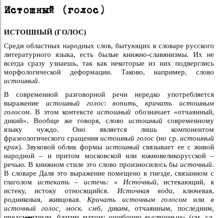
Истошный (голос)
ИСТОШНЫЙ (ГОЛОС)
Среди областных народных слов, бытующих в словаре русского
литературного языка, есть былые книжно-славянизмы. Их не
всегда сразу узнаешь, так как некоторые из них подверглись
морфологической деформации. Таково, например, слово
истошный
.
В современной разговорной речи нередко употребляется
выражение
истошный голос
:
вопить, кричать истошным
голосом
. В этом контексте
истошный
обозначает «отчаянный,
дикий». Вообще же говоря, слово
истошный
современному
языку чуждо. Оно является лишь компонентом
фразеологического сращения
истошный голос
(но ср.
истошный
крик
). Звуковой облик формы
истошный
связывает ее с живой
народной – и притом московской или южновеликорусской –
речью. В книжном стиле это слово произносилось бы
источный
.
В словаре Даля это выражение помещено в гнезде, связанном с
глаголом
истекать – истечь
: «
Исто́чный
, истекающий, к
истеку, истоку относящийся.
Исто́чная вода
, ключевая,
родниковая, живцовая.
Кричать источным голосом
или
в
источный голос, моск. смб
, диким, отчаянным, последним,
предсмертным, благим матом; ошибочно
высточным
» (см. сл.