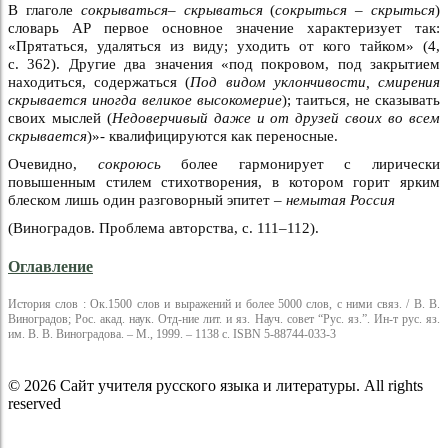
В глаголе
сокрываться– скрываться
(
сокрыться – скрыться
)
словарь АР первое основное значение характеризует так:
«Прятаться, удаляться из виду; уходить от кого тайком» (4,
с. 362). Другие два значения «под покровом, под закрытием
находиться, содержаться (
Под видом уклончивости, смирения
скрывается иногда великое высокомерие
); таиться, не сказывать
своих мыслей (
Недоверчивый даже и от друзей своих во всем
скрывается
)»- квалифицируются как переносные.
Очевидно,
сокроюсь
более гармонирует с лирически
повышенным стилем стихотворения, в котором горит ярким
блеском лишь один разговорный эпитет –
немытая Россия
(Виноградов. Проблема авторства, с. 111–112).
Оглавление
История слов : Ок.1500 слов и выражений и более 5000 слов, с ними связ. / В. В.
Виноградов; Рос. акад. наук. Отд-ние лит. и яз. Науч. совет “Рус. яз.”. Ин-т рус. яз.
им. В. В. Виноградова. – М., 1999. – 1138 с. ISBN 5-88744-033-3
© 2026 Сайт учителя русского языка и литературы. All rights
reserved