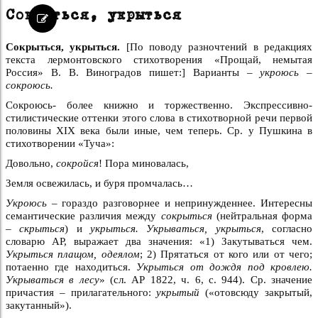
Сокрыться, укрыться
Сокрыться, укрыться.
[По поводу разночтений в редакциях
текста лермонтовского стихотворения «Прощай, немытая
Россия» В. В. Виноградов пишет:] Варианты –
укроюсь –
сокроюсь.
Сокроюсь- более книжно и торжественно. Экспрессивно-
стилистические оттенки этого слова в стихотворной речи первой
половины XIX века были иные, чем теперь. Ср. у Пушкина в
стихотворении «Туча»:
Довольно,
сокройся
! Пора миновалась,
Земля освежилась, и буря промчалась…
Укроюсь –
гораздо разговорнее и непринужденнее. Интересны
семантические различия между
сокрыться
(нейтральная форма
–
скрыться
) и
укрыться. Укрываться, укрыться
, согласно
словарю АР, выражает два значения: «1) Закутываться чем.
Укрыться плащом, одеялом
; 2) Прятаться от кого или от чего;
потаенно где находиться.
Укрыться от дождя под кровлею.
Укрываться в лесу
» (сл. АР 1822, ч. 6, с. 944). Ср. значение
причастия – прилагательного:
укрытый
(«отовсюду закрытый,
закутанный»).