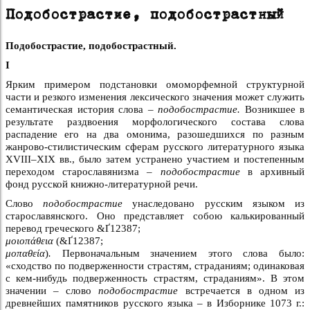
Подобострастие, подобострастный
Подобострастие, подобострастный.
I
Ярким примером подстановки омоморфемной структурной
части и резкого изменения лексического значения может служить
семантическая история слова –
подобострастие.
Возникшее в
результате раздвоения морфологического состава слова
распадение его на два омонима, разошедшихся по разным
жанрово-стилистическим сферам русского литературного языка
XVIII–XIX вв., было затем устранено участием и постепенным
переходом старославянизма –
подобострастие
в архивный
фонд русской книжно-литературной речи.
Слово
подобострастие
унаследовано русским языком из
старославянского. Оно представляет собою калькированный
перевод греческого
&Ґ12387;
μοιοπάθεια
(
&Ґ12387;
μοπαθεία
)
.
Первоначальным значением этого слова было:
«сходство по подверженности страстям, страданиям; одинаковая
с кем-нибудь подверженность страстям, страданиям». В этом
значении – слово
подобострастие
встречается в одном из
древнейших памятников русского языка – в Изборнике 1073 г.: