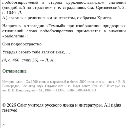
подобострастный
в старом церковнославянском значении
(«подобный по страстям» т. е. страданиям. См. Срезневский, 2,
с. 1040–
Л.
А.
) связаны с религиозным контекстом, с образом Христа.
Напротив, в трагедии «Темный» при изображении придворных
отношений слово
подобострастно
применяется в значении
«раболепно»:
Они подобострастно
Усердья своего тебе являют знак, …
(4, с. 466, стих 36).
»
– Л. А.
Оглавление
История слов : Ок.1500 слов и выражений и более 5000 слов, с ними связ. / В. В.
Виноградов; Рос. акад. наук. Отд-ние лит. и яз. Науч. совет “Рус. яз.”. Ин-т рус. яз.
им. В. В. Виноградова. – М., 1999. – 1138 с. ISBN 5-88744-033-3
© 2026 Сайт учителя русского языка и литературы. All rights
reserved