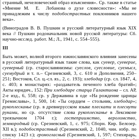
странный, нечеловеческий образ изъяснения». Ср. также в статье
«Мнение М. Е. Лобанова о духе словесности»: «Мы не
принадлежим к числу
подобострастных
поклонников нашего
века».
(Виноградов В. В. Пушкин и русский литературный язык XIX
века // Пушкин родоначальник новой русской литературы: Сб.
научно-исслед. работ. М.; Л., 1941, с. 554–555).
III
Быть может, волной второго южнославянского влияния занесены
в русский литературный язык такие слова, как
суевер, суеверие,
суеверный
(ср. старославянизмы:
суеслов, суесловие, суемысл,
суемудрый
и т. п.– Срезневский, 3, с. 610 и Дополнения, 250–
251; Востоков, Сл. ц.-сл. яз., 2, с. 193);
хлебодар
(ср. сл. 1847, 4,
с. 403; в монастырях: «раздаватель печеного хлеба братий»;
Акты юридич., 152:
При хлебодаре старца Галактиона –
сл. АР,
2-е изд., 6, 558; ср. у Державина в оде «На рождение царицы
Гремиславы», 1, 500, 14: «Ты сердцем – стольник,
хлебодар
»;
рукоплесканье
(ср. в древнерусском языке
плескати
и
плеснути
руками
, но ср. отсутствие слова
рукоплесканье
в Лексиконе
треязычном 1704 г.);
гостеприимство, вероломство,
земнородный
(ср. Срезневский, 1, с. 975; Сборн. Кир. Белозер.
XII в.);
подобострастный
(Срезневский, 2, 1040, чин. избр. по
списку 1423 г.);
громогласный
(Срезневский, 1, 597; Стихирарь,