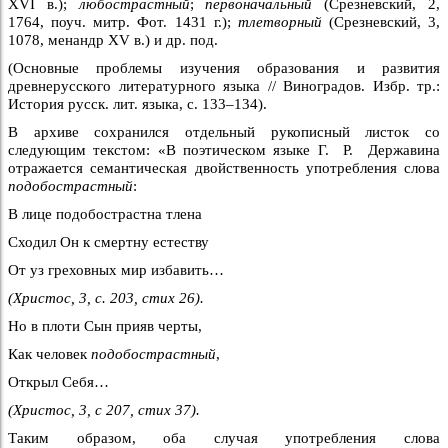
XVI в.);
любострастный
;
первоначальный
(Срезневский, 2,
1764, поуч. митр. Фот. 1431 г.);
тлетворный
(Срезневский, 3,
1078, менандр XV в.) и др. под.
(Основные проблемы изучения образования и развития
древнерусского литературного языка // Виноградов. Избр. тр.:
История русск. лит. языка, с. 133–134).
В архиве сохранился отдельный рукописный листок со
следующим текстом: «В поэтическом языке Г. Р. Державина
отражается семантическая двойственность употребления слова
подобострастный
:
В лице подобострастна тлена
Сходил Он к смертну естеству
От уз греховных мир избавить…
(Христос, 3, с. 203, стих 26).
Но в плоти Сын прияв черты,
Как человек
подобострастный
,
Открыл Себя…
(Христос, 3, с 207, стих 37).
Таким образом, оба случая употребления слова