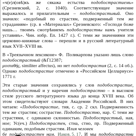
«ч(е)л(овѣ)къ же сякажа естьства
подобострастиемь
»
(Срезневский, 2, с. 1040). Соответствующее значение
выражалось и прилагательным –
подобострастьный.
Оно
значило: «подобный по страстям, подверженный тем же
страданиям» (ср. в «Материалах» Срезневского: «Господи боже
нашь… твоимъ смотрѣниемъ
подобострастны
намъ учителя
уставивъ». Чин. избр. Еп. 1427 г.). С теми же значениями эти
церковно-книжные слова – перешли и в русский литературный
язык XVII–XVIII вв.
В «Треязычном лексиконе» Ф. Поликарпова указано лишь слово
подобострастный
(
&Ґ12387;
μοιπαθής
, similiter affectus), но нет
подобострастия
(2, с. 14 об.).
Однако
подобострастие
отмечено в «Российском Целлариусе»
1771 г.
Эти старые значения сохранялись у слов
подобострастие,
подобострастный
и у наречия
подобострастно –
в высоком
стиле русского литературного языка до конца XVIII века. Об
этом свидетельствуют словари Академии Российской. В них
читаем: «
Подобострастие
, тия, с. ср. 2 скл. Подверженность
тем же страстям; сострастие.
Подобострастно
, нар. С теми же
страстями, с одинакою склонностью.
Подобострастный
, ная,
ное; Ус(еч.)
Подобострастен
, стна, стно, пр. Подверженный
одинаким, подобным страстям.
Илия человек
бе подобострастен нам.
Иаков. 5. 17
. И мы
подобострастни