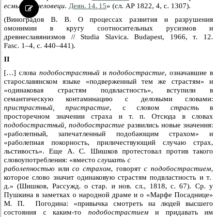
есмы вам человеци.
Деян. 14. 15
» (сл. АР 1822, 4, с. 1307).
(Виноградов В. В. О процессах развития и разрушения
омонимии в кругу соотносительных русизмов и
древнеславянизмов // Studia Slavica. Budapest, 1966, т. 12.
Fasc. 1–4, с. 440–441).
II
[…] слова
подобострастный
и
подобострастие
, означавшие в
старославянском языке «подверженный тем же страстям» и
«одинаковая страстям подвластность», вступили в
семантическую контаминацию с деловыми словами:
пристрастный, пристрастие
, с словом
страсть
в
просторечном значении страха и т. п. Отсюда в словах
подобострастный, подобострастие
развились новые значения:
«раболепный, запечатленный подобающим страхом» и
«раболепная покорность, приличествующий случаю страх,
льстивость». Еще А. С. Шишков протестовал против такого
словоупотребления: «вместо
слушать с
раболепностью
или
со страхом
, говорят
с подобострастием
,
которое слово значит одинаковую страстям подвластность и т.
д.» (Шишков, Рассужд. о стар. и нов. сл., 1818, с. 67). Ср. у
Пушкина в заметках о народной драме и о «Марфе Посаднице»
М. П. Погодина: «привычка смотреть на людей высшего
состояния с каким-то
подобострастием
и придавать им