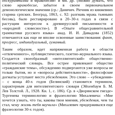
обскурантизма
и мракобесия» и мн. др. (Можно думать, что
слово
мракобесие
, забытое в своем первоначальном
демонологическом значении (ср.: Даничич. Рiечник из книжевних
старина српских. Београд, 1863, с. 92: разгнавь мракь тьмныих
бесовь), было реставрировано в 20–30-х годах в связи с
растущим интересом к древнерусской письменности и
«народной словесности»). В «Опыте общесравнительной
грамматики русского языка» акад. И. И. Давыдова (1852)
отмечаются как еще не вполне освоенные заимствования:
факт,
прогресс, индивидуальный, гуманный.
Таким образом, идет напряженная работа в области
«отвлеченного», публицистического, газетно-журнального языка.
Создается своеобразный «интеллигентский» общественно-
политический словарь. Все острее привлекают общество
«гражданские темы», обсуждению подвергаются уже вопросы не
только бытия, но и «вопросы действительности», философские
догматы уступают место
убеждениям.
Это слово – «убеждения»
– с конца 40-х годов (Белинский) становится термином,
характерным для интеллигентского словаря (Эйхенбаум Б. М.
Лев Толстой. Л., 1928. Кн. 1, с. 186). Ср. в «Дворянском гнезде»
Тургенева терминологию и фразеологию Михалевича: «Мне
хочется узнать, что ты, каковы твои мнения,
убеждения
, чем ты
стал,
чему жизнь тебя научила
» (Михалевич придерживался еще
фразеологии 30-х годов).