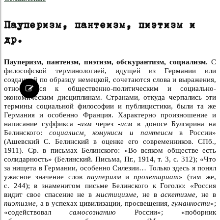
Пауперизм, пантеизм, пиэтизм и
др.
Пауперизм, пантеизм, пиэтизм, обскурантизм, социализм.
С
философской терминологией, идущей из Германии или
созданной по образцу немецкой, сочетаются слова и выражения,
относящиеся к общественно-политическим и социально-
экономическим дисциплинам. Странами, откуда черпались эти
термины социальной философии и публицистики, были та же
Германия и особенно Франция. Характерно произношение и
написание суффикса
-изм
через
-исм
в доносе Булгарина на
Белинского:
социалисм, комунисм и пантеисм
в России»
(Ашевский С. Белинский в оценке его современников. СПб.,
1911). Ср. в письмах Белинского: «Во всяком обществе есть
солидарность» (Белинский. Письма, Пг., 1914, т. 3, с. 312); «Что
за нищета в Германии, особенно Силезии… Только здесь я понял
ужасное значение слов
пауперизм
и
пролетариат
» (там же,
с. 244); в знаменитом письме Белинского к Гоголю: «Россия
видит свое спасение не в
мистицизме
, не в
аскетизме
, не в
пиэтизме
, а в успехах цивилизации, просвещения,
гуманности
»;
«содействовал
самосознанию
России»; «поборник