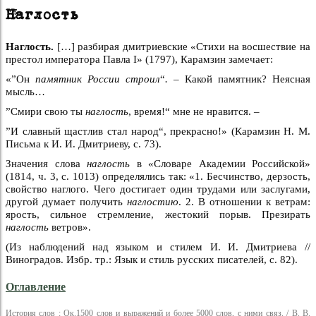
Наглость
Наглость.
[…] разбирая дмитриевские «Стихи на восшествие на
престол императора Павла I» (1797), Карамзин замечает:
«”Он
памятник России строил
“
. –
Какой памятник? Неясная
мысль…
”Смири свою ты
наглость
, время!“ мне не нравится. –
”И славный щастлив стал народ“, прекрасно!» (Карамзин Н. М.
Письма к И. И. Дмитриеву, с. 73).
Значения слова
наглость
в «Словаре Академии Российской»
(1814, ч. 3, с. 1013) определялись так: «1. Бесчинство, дерзость,
свойство наглого. Чего достигает один трудами или заслугами,
другой думает получить
наглостию
. 2. В отношении к ветрам:
ярость, сильное стремление, жестокий порыв. Презирать
наглость
ветров».
(Из наблюдений над языком и стилем И. И. Дмитриева //
Виноградов. Избр. тр.: Язык и стиль русских писателей, с. 82).
Оглавление
История слов : Ок.1500 слов и выражений и более 5000 слов, с ними связ. / В. В.