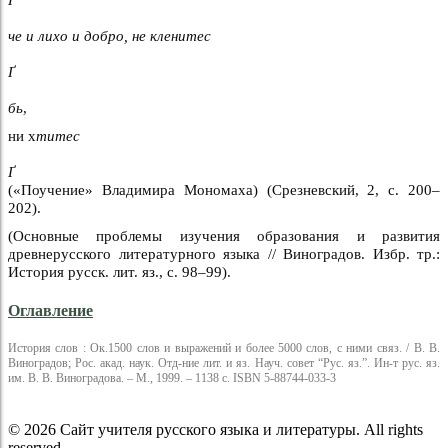
че и лихо и добро, не кленитес
Ґ
бь
,
ни х
титес
Ґ
(«Поучение» Владимира Мономаха) (Срезневский, 2, с. 200–
202).
(Основные проблемы изучения образования и развития
древнерусского литературного языка // Виноградов. Избр. тр.:
История русск. лит. яз., с. 98–99).
Оглавление
История слов : Ок.1500 слов и выражений и более 5000 слов, с ними связ. / В. В.
Виноградов; Рос. акад. наук. Отд-ние лит. и яз. Науч. совет “Рус. яз.”. Ин-т рус. яз.
им. В. В. Виноградова. – М., 1999. – 1138 с. ISBN 5-88744-033-3
© 2026 Сайт учителя русского языка и литературы. All rights
reserved