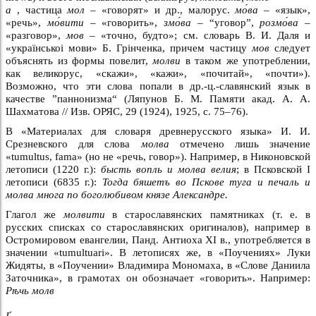
а
, частица
мол –
«говорят» и др., малорус.
мо́ва –
«язык»,
«речь»,
мо́вити –
«говорить»,
змо́ва –
“уговор”,
розмо́ва –
«разговор»,
мов –
«точно, будто»; см. словарь В. И. Даля и
«украïнськоi мови» Б. Грiнченка, причем частицу
мов
следует
объяснять из формы повелит,
молви
в таком же употреблении,
как великорус, «скажи», «кажи», «почитай», «почти»).
Возможно, что эти слова попали в др.-ц.-славянский язык в
качестве ”паннонизма“ (Ляпунов Б. М. Памяти акад. А. А.
Шахматова // Изв. ОРЯС, 29 (1924), 1925, с. 75–76).
В «Материалах для словаря древнерусского языка» И. И.
Срезневского для слова
молва
отмечено лишь значение
«tumultus, fama» (но не «речь, говор»). Например, в Никоновской
летописи (1220 г.):
бысть вопль и молва велия
; в Псковской I
летописи (6835 г.):
Тогда бяшетъ во Пскове туга и печаль и
молва многа по боголюбивом князе Александре.
Глагол же
молвити
в старославянских памятниках (т. е. в
русских списках со старославянских оригиналов), например в
Остромировом евангелии, Панд. Антиоха XI в., употребляется в
значении «tumultuari». В летописях же, в «Поучениях» Луки
Жидяты, в «Поучении» Владимира Мономаха, в «Слове Даниила
Заточника», в грамотах он обозначает «говорить». Например:
Рѣчь молв
Ґ