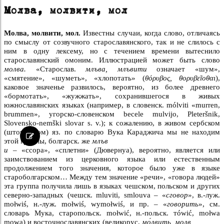
Молва, молвити, мол
Молва, молвити, мол.
Известны случаи, когда слово, отличаясь
по смыслу от созвучного старославянского, так и не слилось с
ним в одну лексему, но с течением времени вытеснило
старославянский омоним. Иллюстрацией может быть слово
молва.
«Старослав.
млъва, млъвити
означает «шум»,
«смятение», «шуметь», «хлопотать» (
θόρυβος, θορυβεĩοθαι
),
каковое значенье развилось, вероятно, из более древнего
«бормотать», «жужжать», сохранившегося в живых
южнославянских языках (например, в словенск. mólviti «murren,
brummen», угорско-словенском becele mulvijo, Pleteršnik,
Slovensko-nemški slovar s. v.); к сожалению, в живом сербском
(штокавском) яз. по словарю Вука Караджича мы не находим
этой группы, болгарск. же
млъв
и
– «ссора», «сплетни» (Дювернуа), вероятно, является или
заимствованием из церковного языка или естественным
продолжением того значения, которое было уже в языке
староболгарском… Между тем значение «речи», «говора людей»
эта группа получила лишь в языках чешском, польском и других
северно-западных (чешск. mluviti, smlouva – «
сговор
», в.-луж.
mołwiś, н.-луж. mołwiś, wymołwiś, и пр. – «
говорить
», см.
словарь Мука, старопольск. mołwić, н.-польск. тówić, mołwa
mowa) и восточнославянских (великорус,
мо́лвить, молв