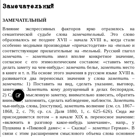
Замечательный
ЗАМЕЧАТЕЛЬНЫЙ
Влияние экспрессивных факторов ярко отразилось на
семантической судьбе слова
замечательный
. Это слово
образовалось не позднее XVII – начала XVIII в., когда стали
особенно модными производные «причастодетия» на
-тельно
и
соответствующие прилагательные на
-тельный
. Русский глагол
замечать – заметить
имел вполне конкретное значение,
согласное с его этимологическим составом: «ставить мету,
делать замету на чем-нибудь»:
замечать
белье,
заметить
место
в книге и т. п. На основе этого значения в русском языке XVIII в.
развивается два переносных значения у слова
заметить –
замечать
: 1) Поставить на вид, сделать указание, выговор,
замечание.
Заметить
кому допущенный в делах беспорядок.
2) Сделать мысленную заметку, внимательно взвесить, обратить
внимание, запомнить, сделать наблюдение, наблюсти.
Заметить
чьи-нибудь слова, [поступки],
заметить
волнение (см. сл. 1867–
1868, 2, с. 79; ср. сл. Даля 1880, 1, с. 625–626). Сюда же
присоединяется потом – в начале XIX в. переносное значение:
«включить в разговор какое-нибудь замечание», напр., у
Пушкина в «Пиковой даме»: « – Сказка! –
заметил
Герман». В
связи с этим расширением смыслового объема слова основное