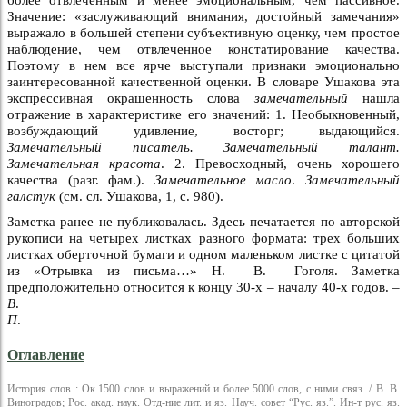
Значение: «заслуживающий внимания, достойный замечания»
выражало в большей степени субъективную оценку, чем простое
наблюдение, чем отвлеченное констатирование качества.
Поэтому в нем все ярче выступали признаки эмоционально
заинтересованной качественной оценки. В словаре Ушакова эта
экспрессивная окрашенность слова
замечательный
нашла
отражение в характеристике его значений: 1. Необыкновенный,
возбуждающий удивление, восторг; выдающийся.
Замечательный писатель. Замечательный талант.
Замечательная красота
. 2. Превосходный, очень хорошего
качества (разг. фам.).
Замечательное масло
.
Замечательный
галстук
(см. сл. Ушакова, 1, с. 980).
Заметка ранее не публиковалась. Здесь печатается по авторской
рукописи на четырех листках разного формата: трех больших
листках оберточной бумаги и одном маленьком листке с цитатой
из «Отрывка из письма…» Н. В. Гоголя. Заметка
предположительно относится к концу 30-х – началу 40-х годов. –
В
.
П
.
Оглавление
История слов : Ок.1500 слов и выражений и более 5000 слов, с ними связ. / В. В.
Виноградов; Рос. акад. наук. Отд-ние лит. и яз. Науч. совет “Рус. яз.”. Ин-т рус. яз.