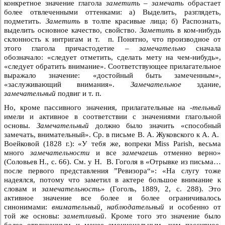
конкретное значение глагола
заметить – замечать
обрастает
более отвлеченными оттенками: а) Выделить, разглядеть,
подметить.
Заметить
в толпе красивые лица; б) Распознать,
выделить основное качество, свойство.
Заметить
в ком-нибудь
склонность к интригам и т. п. Понятно, что производное от
этого глагола причастодетие –
замечательно
сначала
обозначало: «следует отметить, сделать мету на чем-нибудь»,
«следует обратить внимание». Соответствующее прилагательное
выражало значение: «достойный быть замеченным»,
«заслуживающий внимания».
Замечательное
здание,
замечательный
подвиг и т. п.
Но, кроме пассивного значения, прилагательные на
-тельный
имели и активное в соответствии с значениями глагольной
основы.
Замечательный
должно было значить «способный
замечать, внимательный». Ср. в письме В. А. Жуковского к А. А.
Воейковой (1828 г.): «У тебя же, вопреки Miss Parish, весьма
много
замечательности
и все
замечаешь
отменно верно»
(Соловьев Н., с. 66). См. у Н. В. Гоголя в «Отрывке из письма…
после первого представления ”Ревизора“»: «На слугу тоже
надеялся, потому что заметил в актере большое внимание к
словам и
замечательность
» (Гоголь, 1889, 2, с. 288). Это
активное значение все более и более ограничивалось
синонимами:
внимательный, наблюдательный
и особенно от
той же основы:
заметливый
. Кроме того это значение было
более отвлеченным и менее эмоциональным, чем пассивное.