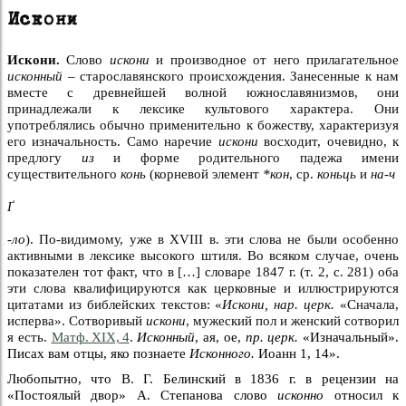
Искони
Искони.
Слово
искони
и производное от него прилагательное
исконный –
старославянского происхождения. Занесенные к нам
вместе с древнейшей волной южнославянизмов, они
принадлежали к лексике культового характера. Они
употреблялись обычно применительно к божеству, характеризуя
его изначальность. Само наречие
искони
восходит, очевидно, к
предлогу
из
и форме родительного падежа имени
существительного
конь
(корневой элемент
*кон
, ср.
коньць
и
на-ч
Ґ
-ло
). По-видимому, уже в XVIII в. эти слова не были особенно
активными в лексике высокого штиля. Во всяком случае, очень
показателен тот факт, что в […] словаре 1847 г. (т. 2, с. 281) оба
эти слова квалифицируются как церковные и иллюстрируются
цитатами из библейских текстов: «
Искони, нар. церк.
«Сначала,
исперва». Сотворивый
искони
, мужеский пол и женский сотворил
я есть.
Матф. XIX, 4
.
Исконный
, ая, ое,
пр. церк.
«Изначальный».
Писах вам отцы, яко познаете
Исконного.
Иоанн 1, 14».
Любопытно, что В. Г. Белинский в 1836 г. в рецензии на
«Постоялый двор» А. Степанова слово
исконно
относил к