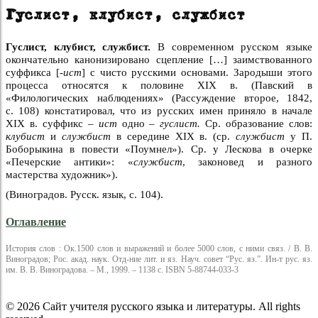
Гуслист, клубист, службист
Гуслист, клубист, службист.
В современном русском языке
окончательно канонизировано сцепление […] заимствованного
суффикса [
-ист
] с чисто русскими основами. Зародыши этого
процесса относятся к половине XIX в. (Павский в
«Филологических наблюдениях» (Рассуждение второе, 1842,
с. 108) констатировал, что из русских имен приняло в начале
XIX в. суффикс –
ист
одно –
гуслист.
Ср. образование слов:
клубист
и
службист
в середине XIX в. (ср.
службист
у П.
Боборыкина в повести «Поумнел»). Ср. у Лескова в очерке
«Печерские антики»: «
службист
, законовед и разного
мастерства художник»).
(Виноградов. Русск. язык, с. 104).
Оглавление
История слов : Ок.1500 слов и выражений и более 5000 слов, с ними связ. / В. В.
Виноградов; Рос. акад. наук. Отд-ние лит. и яз. Науч. совет “Рус. яз.”. Ин-т рус. яз.
им. В. В. Виноградова. – М., 1999. – 1138 с. ISBN 5-88744-033-3
© 2026 Сайт учителя русского языка и литературы. All rights