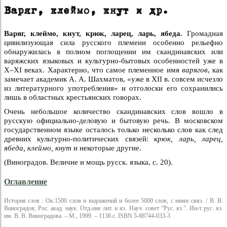
Варяг, клеймо, кнут и др.
Варяг, клеймо, кнут, крюк, ларец, ларь, ябеда.
Громадная
цивилизующая сила русского племени особенно рельефно
обнаружилась в полном поглощении им скандинавских или
варяжских языковых и культурно-бытовых особенностей уже в
Х–XI веках. Характерно, что самое племенное имя
варягов
, как
замечает академик А. А. Шахматов, «уже в XII в. совсем исчезло
из литературного употребления» и отголоски его сохранились
лишь в областных крестьянских говорах.
Очень небольшое количество скандинавских слов вошло в
русскую официально-деловую и бытовую речь. В московском
государственном языке осталось только несколько слов как след
древних культурно-политических связей:
крюк, ларь, ларец,
ябеда, клеймо, кнут
и некоторые другие.
(Виноградов. Величие и мощь русск. языка, с. 20).
Оглавление
История слов : Ок.1500 слов и выражений и более 5000 слов, с ними связ. / В. В.
Виноградов; Рос. акад. наук. Отд-ние лит. и яз. Науч. совет “Рус. яз.”. Ин-т рус. яз.
им. В. В. Виноградова. – М., 1999. – 1138 с. ISBN 5-88744-033-3