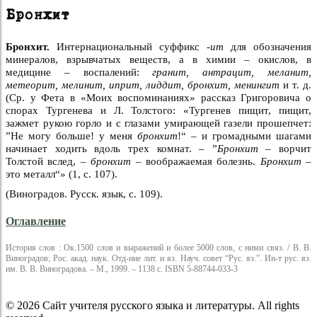
Бронхит
Бронхит.
Интернациональный суффикс
-ит
для обозначения
минералов, взрывчатых веществ, а в химии – окислов, в
медицине – воспалений:
гранит, антрацит, меланит,
метеорит, мелинит, иприт, лиддит, бронхит, менингит
и т. д.
(Ср. у Фета в «Моих воспоминаниях» рассказ Григоровича о
спорах Тургенева и Л. Толстого: «Тургенев пищит, пищит,
зажмет рукою горло и с глазами умирающей газели прошепчет:
”Не могу больше! у меня
бронхит
!“ – и громадными шагами
начинает ходить вдоль трех комнат. – ”
Бронхит –
ворчит
Толстой вслед, –
бронхит –
воображаемая болезнь.
Бронхит –
это металл“» (1, с. 107).
(Виноградов. Русск. язык, с. 109).
Оглавление
История слов : Ок.1500 слов и выражений и более 5000 слов, с ними связ. / В. В.
Виноградов; Рос. акад. наук. Отд-ние лит. и яз. Науч. совет “Рус. яз.”. Ин-т рус. яз.
им. В. В. Виноградова. – М., 1999. – 1138 с. ISBN 5-88744-033-3
© 2026 Сайт учителя русского языка и литературы. All rights