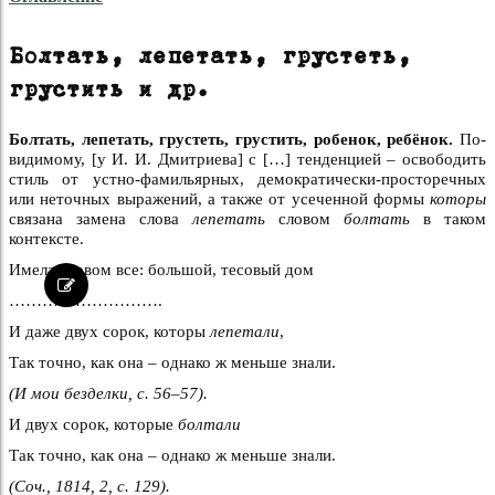
Болтать, лепетать, грустеть,
грустить и др.
Болтать, лепетать, грустеть, грустить, робенок, ребёнок.
По-
видимому, [у И. И. Дмитриева] с […] тенденцией – освободить
стиль от устно-фамильярных, демократически-просторечных
или неточных выражений, а также от усеченной формы
которы
связана замена слова
лепетать
словом
болтать
в таком
контексте.
Имела словом все: большой, тесовый дом
……………………….
И даже двух сорок, которы
лепетали
,
Так точно, как она – однако ж меньше знали.
(И мои безделки, с.
56–57).
И двух сорок, которые
болтали
Так точно, как она – однако ж меньше знали.
(Соч., 1814, 2, с. 129).