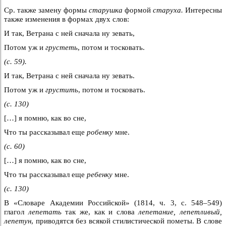
Ср. также замену формы
старушка
формой
старуха.
Интересны
также изменения в формах двух слов:
И так, Ветрана с ней сначала ну зевать,
Потом уж и
грустеть
, потом и тосковать.
(с. 59).
И так, Ветрана с ней сначала ну зевать.
Потом уж и
грустить
, потом и тосковать.
(с. 130)
[…] я помню, как во сне,
Что ты рассказывал еще
робенку
мне.
(с. 60)
[…] я помню, как во сне,
Что ты рассказывал еще
ребенку
мне.
(с. 130)
В «Словаре Академии Российской» (1814, ч. 3, с. 548–549)
глагол
лепетать
так же, как и слова
лепетание, лепетливый,
лепетун
, приводятся без всякой стилистической пометы. В слове