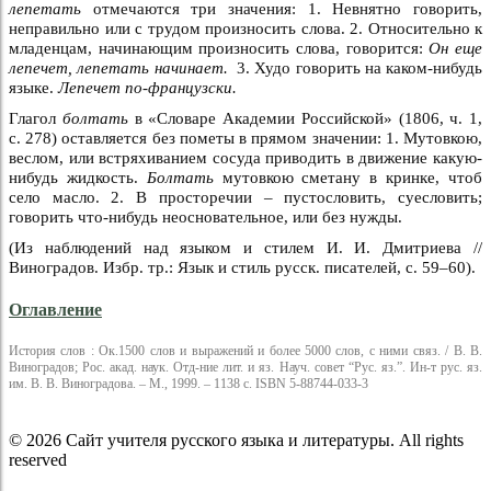
лепетать
отмечаются три значения: 1. Невнятно говорить,
неправильно или с трудом произносить слова. 2. Относительно к
младенцам, начинающим произносить слова, говорится:
Он еще
лепечет, лепетать начинает.
3. Худо говорить на каком-нибудь
языке.
Лепечет по-французски.
Глагол
болтать
в «Словаре Академии Российской» (1806, ч. 1,
с. 278) оставляется без пометы в прямом значении: 1. Мутовкою,
веслом, или встряхиванием сосуда приводить в движение какую-
нибудь жидкость.
Болтать
мутовкою сметану в кринке, чтоб
село масло. 2. В просторечии – пустословить, суесловить;
говорить что-нибудь неосновательное, или без нужды.
(Из наблюдений над языком и стилем И. И. Дмитриева //
Виноградов. Избр. тр.: Язык и стиль русск. писателей, с. 59–60).
Оглавление
История слов : Ок.1500 слов и выражений и более 5000 слов, с ними связ. / В. В.
Виноградов; Рос. акад. наук. Отд-ние лит. и яз. Науч. совет “Рус. яз.”. Ин-т рус. яз.
им. В. В. Виноградова. – М., 1999. – 1138 с. ISBN 5-88744-033-3
© 2026 Сайт учителя русского языка и литературы. All rights
reserved