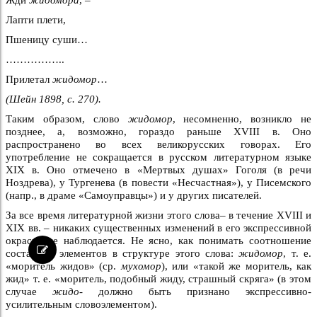
Лапти плети,
Пшеницу суши…
……………..
Прилетал
жидомор
…
(Шейн 1898, с. 270).
Таким образом, слово
жидомор
, несомненно, возникло не
позднее, а, возможно, гораздо раньше XVIII в. Оно
распространено во всех великорусских говорах. Его
употребление не сокращается в русском литературном языке
XIX в. Оно отмечено в «Мертвых душах» Гоголя (в речи
Ноздрева), у Тургенева (в повести «Несчастная»), у Писемского
(напр., в драме «Самоуправцы») и у других писателей.
За все время литературной жизни этого слова– в течение XVIII и
XIX вв. – никаких существенных изменений в его экспрессивной
окраске не наблюдается. Не ясно, как понимать соотношение
составных элементов в структуре этого слова:
жидомор
, т. е.
«моритель жидов» (ср.
мухомор
), или «такой же моритель, как
жид» т. е. «моритель, подобный жиду, страшный скряга» (в этом
случае
жидо-
должно быть признано экспрессивно-
усилительным словоэлементом).