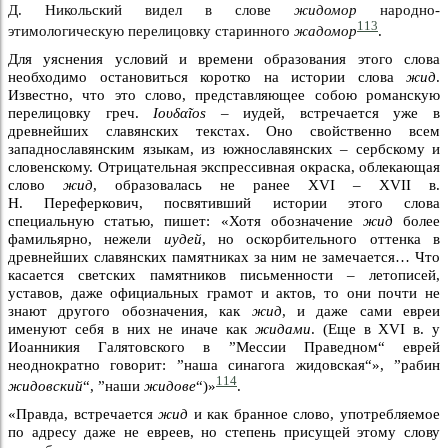
Д. Никольский видел в слове
жидомор
народно-
113
этимологическую перелицовку старинного
жадомор
.
Для уяснения условий и времени образования этого слова
необходимо остановиться коротко на истории слова
жид
.
Известно, что это слово, представляющее собою романскую
перелицовку греч.
Iουδαĩoѕ –
иудей, встречается уже в
древнейших славянских текстах. Оно свойственно всем
западнославянским языкам, из южнославянских – сербскому и
словенскому. Отрицательная экспрессивная окраска, облекающая
слово
жид
, образовалась не ранее XVI – XVII в.
Н. Переферкович, посвятивший истории этого слова
специальную статью, пишет: «Хотя обозначение
жид
более
фамильярно, нежели
иудей
, но оскорбительного оттенка в
древнейших славянских памятниках за ним не замечается… Что
касается светских памятников письменности – летописей,
уставов, даже официальных грамот и актов, то они почти не
знают другого обозначения, как
жид
, и даже сами евреи
именуют себя в них не иначе как
жидами
. (Еще в XVI в. у
Иоанникия Галятовского в ”Мессии Праведном“ еврей
неоднократно говорит: ”наша синагога жидовская“», ”рабин
114
жидовский
“, ”наши
жидове
“)»
.
«Правда, встречается
жид
и как бранное слово, употребляемое
по адресу даже не евреев, но степень присущей этому слову