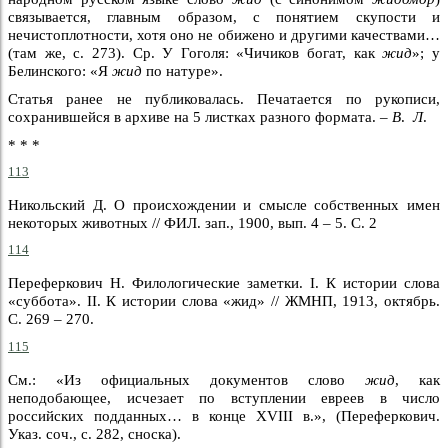
связывается, главным образом, с понятием скупости и
нечистоплотности, хотя оно не обижено и другими качествами…
(там же, с. 273). Ср. У Гоголя: «Чичиков богат, как
жид
»; у
Белинского: «Я
жид
по натуре».
Статья ранее не публиковалась. Печатается по рукописи,
сохранившейся в архиве на 5 листках разного формата. –
В
.
Л
.
* * *
113
Никольский Д. О происхождении и смысле собственных имен
некоторых животных // ФИЛ. зап., 1900, вып. 4 – 5. С. 2
114
Переферкович Н. Филологические заметки. I. К истории слова
«суббота». II. К истории слова «жид» // ЖМНП, 1913, октябрь.
С. 269 – 270.
115
См.: «Из официальных документов слово
жид
, как
неподобающее, исчезает по вступлении евреев в число
российских подданных… в конце XVIII в.», (Переферкович.
Указ. соч., с. 282, сноска).