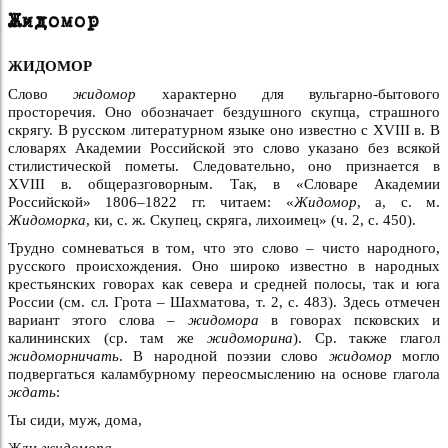
Жидомор
ЖИДОМОР
Слово
жидомор
характерно для вульгарно-бытового
просторечия. Оно обозначает бездушного скупца, страшного
скрягу. В русском литературном языке оно известно с XVIII в. В
словарях Академии Российской это слово указано без всякой
стилистической пометы. Следовательно, оно признается в
XVIII в. общеразговорным. Так, в «Словаре Академии
Российской» 1806–1822 гг. читаем: «
Жидомор
, а, с. м.
Жидоморка
, ки, с. ж. Скупец, скряга, лихоимец» (ч. 2, с. 450).
Трудно сомневаться в том, что это слово – чисто народного,
русского происхождения. Оно широко известно в народных
крестьянских говорах как севера и средней полосы, так и юга
России (см. сл. Грота – Шахматова, т. 2, с. 483). Здесь отмечен
вариант этого слова –
жидомора
в говорах псковских и
калининских (ср. там же
жидоморина
). Ср. также глагол
жидоморничать
. В народной поэзии слово
жидомор
могло
подвергаться каламбурному переосмыслению на основе глагола
ждать
:
Ты сиди, муж, дома,
Жди
жидомора
, –