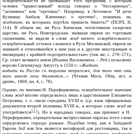
оскорбительности не превышает того презрения, с которым
человек ”православный“ всегда говорил о ”бессерменах“,
”латинянах“ или ”еретиках“. Например, в Летописи: ”И рече
Кузмище Амбалу Ключнику: о еретиче!.. помнишь ли,
жидовине
, въ которыхъ портѣхъ пришелъ бяшеть?“ (ПСРЛ, II,
114). В общем же, ни Русь Киевская, поглотившая хазарское
царство, ни Русь Новгородская, знавшая евреев по торговым
сношениям, не видели в слове
жид
ничего оскорбительного:
оскорбительный оттенок сложился в Руси Московской, евреев не
знавшей и относившейся к ним (как и к другим иностранцам и
иноверцам) с крайней подозрительностью» (там же, с. 270–271).
Ср. ответ великого князя (Иоанна Васильевича. –
Ред
.) польскому
королю Сигизмунду Августу в 1550 г.: «
Жидамъ
ѣздити въ Россiю съ торгами непригоже, для того что оть
нихъ многiя лиха дѣлаются…»
(Чтения Моск. Общ. ист. и
древн., 1860, кн. 4, с. 78).
Однако, по мнению Н. Переферковича, оскорбительное значение
слова
жид
вполне определилось лишь в царствование Елизаветы
Петровны, т. е. около середины XVIII в. (ср. язык официальных
документов второй половины XVIII в., в которых слово
жид
не
115
употребляется
). Но в народных говорах, как признает и Н.
Переферкович, отрицательная экспрессивная окраска этого слова
определилась гораздо раньше. Подобно тому, как в Западной
Европе Juif или Jew является метафорой для ростовщика, так в
народном русском языке слово
жид
(с синонимом
жидомор
)