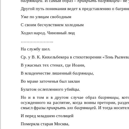
багряницей.
И самый образ –
прикрыть багряницей–
не 
Другой путь понимания ведет к представлению о багрян
Уже по улицам свободным
С своим бесчувствием холодным
Ходил народ. Чиновный люд
…………………..
На службу шел.
Ср. у В. К. Кюхельбекера в стихотворении «Тень Рылеев
В ужасных тех стенах, где Иоанн,
В младенчестве лишенный
багряницы
,
Во мраке заточенья был заклан
Булатом ослепленного убийцы.
Но и в том и в другом случае образ
багряницы
, ко
осужденного на распятие, когда воины претории, разде
смысл фразы
прикрыть зло багряницей.
И тогда носите
И перед младшею столицей
Померкла старая Москва,