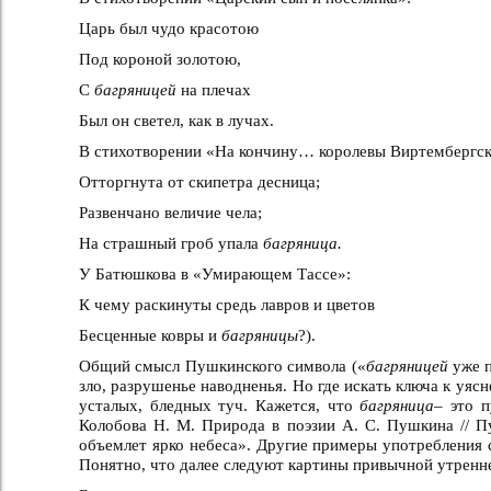
Царь был чудо красотою
Под короной золотою,
С
багряницей
на плечах
Был он светел, как в лучах.
В стихотворении «На кончину… королевы Виртембергск
Отторгнута от скипетра десница;
Развенчано величие чела;
На страшный гроб упала
багряница.
У Батюшкова в «Умирающем Тассе»:
К чему раскинуты средь лавров и цветов
Бесценные ковры и
багряницы
?).
Общий смысл Пушкинского символа («
багряницей
уже п
зло, разрушенье наводненья. Но где искать ключа к уяс
усталых, бледных туч. Кажется, что
багряница–
это п
Колобова Н. М. Природа в поэзии А. С. Пушкина // Пу
объемлет ярко небеса». Другие примеры употребления
Понятно, что далее следуют картины привычной утренне