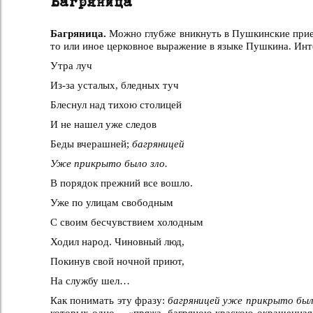
Багряница
Багряница.
Можно глубже вникнуть в Пушкинские прие
то или иное церковное выражение в языке Пушкина. Ин
Утра луч
Из-за усталых, бледных туч
Блеснул над тихою столицей
И не нашел уже следов
Беды вчерашней;
багряницей
Уже прикрыто было зло.
В порядок прежний все вошло.
Уже по улицам свободным
С своим бесчувствием холодным
Ходил народ. Чиновный люд,
Покинув свой ночной приют,
На службу шел…
Как понимать эту фразу:
багряницей уже прикрыто бы
которых одно – «пряжа, багряною краскою окрашенная» –