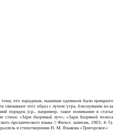
 к тому, что парадным, пышным одеяньем было прикрыто
и связывают этот образ с лучом утра, блеснувшим из-за
ий порядок (ср., например, такое понимание в статье
кие стихи: «Зари
багряный
луч»; «Зари
багряной
полоса
го прозаического языка // Филол. записки, 1903, 4–5).
раллель в стихотворении Н. М. Языкова «Тригорское»: