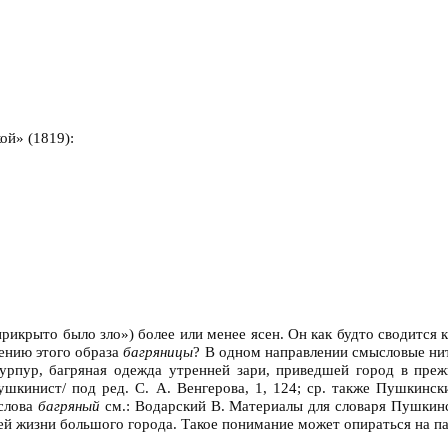
ой» (1819):
рикрыто было зло») более или менее ясен. Он как будто сводится
нению этого образа
багряницы
? В одном направлении смысловые нит
урпур, багряная одежда утренней зари, приведшей город в прежн
шкинист/ под ред. С. А. Венгерова, 1, 124; ср. также Пушкинс
 слова
багряный
см.: Водарский В. Материалы для словаря Пушкинско
й жизни большого города. Такое понимание может опираться на па