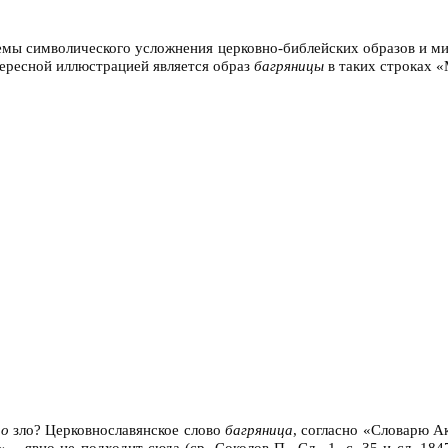
мы символического усложнения церковно-библейских образов и ми
тересной иллюстрацией является образ
багряницы
в таких строках 
ло
зло? Церковнославянское слово
багряница
, согласно «Словарю Ак
 явно не подходит сюда (ср. Соколов П., Сл., 1, с. 35 и сл. 1847