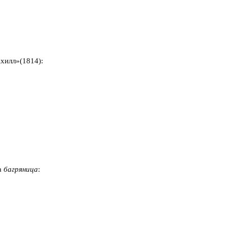
Ахилл»(1814):
а
багряница
: