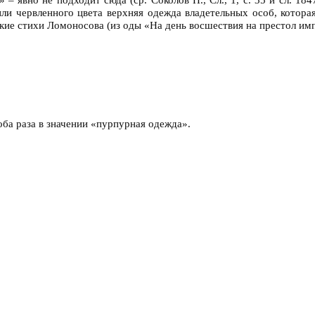
ли червленного цвета верхняя одежда владетельных особ, котор
акие стихи Ломоносова (из оды «На день восшествия на престол им
ба раза в значении «пурпурная одежда».