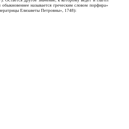
ая обыкновеннее называется греческим словом порфира»
ператрицы Елизаветы Петровны», 1748):