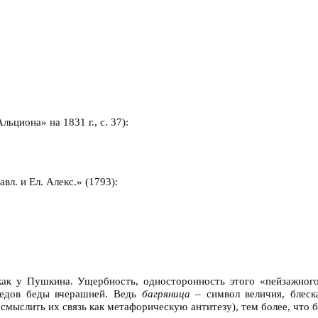
ьциона» на 1831 г., с. 37):
вл. и Ел. Алекс.» (1793):
как у Пушкина. Ущербность, односторонность этого «пейзажног
ледов беды вчерашней. Ведь
багряница –
символ величия, блеск
осмыслить их связь как метафорическую антитезу), тем более, что