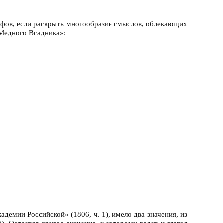
фов, если раскрыть многообразие смыслов, облекающих
«Медного Всадника»:
адемии Российской» (1806, ч. 1), имело два значения, из
). Остается другое значение, к которому ведет и глагол