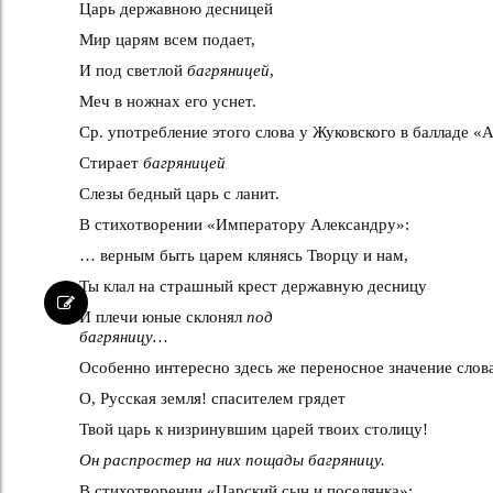
Царь державною десницей
Мир царям всем подает,
И под светлой
багряницей
,
Меч в ножнах его уснет.
Ср. употребление этого слова у Жуковского в балладе «
Стирает
багряницей
Слезы бедный царь с ланит.
В стихотворении «Императору Александру»:
… верным быть царем клянясь Творцу и нам,
Ты клал на страшный крест державную десницу
И плечи юные склонял
под
багряницу…
Особенно интересно здесь же переносное значение слов
О, Русская земля! спасителем грядет
Твой царь к низринувшим царей твоих столицу!
Он распростер на них пощады багряницу.
В стихотворении «Царский сын и поселянка»: