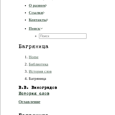
О разном
Cсылки
Контакты
Поиск
Багряница
Home
Библиотека
История слов
Багряница
В.В. Виноградов
История слов
Оглавление