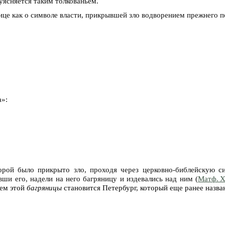
уясняется таким толкованьем.
ице как о символе власти, прикрывшей зло водворением прежнего п
а»:
торой было прикрыто зло, проходя через церковно-библейскую си
вши его, надели на него багряницу и издевались над ним (
Матф. X
лем этой
багряницы
становится Петербург, который еще ранее назва