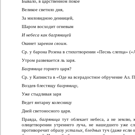
Бывало, в царственном покое
Великое светило дня,
За миловидною денницей,
Шаром восходит огневым
И небеса как багряницей
Окинет зар
евом своим.
Ср. у барона Розена в стихотворении «Песнь слепца» («Ал
Утром развевается ль заря.
Багряница
горнего царя?
Ср. у Капниста в «Оде на всерадостное обручение Ал. Па
Воздев блестящу
багряницу
,
Уже стыдливая заря
Ведет янтарну колесницу
Дней светоносного царя.
Правда,
багряница
тут облекает небеса, а не землю, 
олицетворении утреннего луча, не нашедшего уже с
противоречит образу
усталых, бледных
туч (даже если 