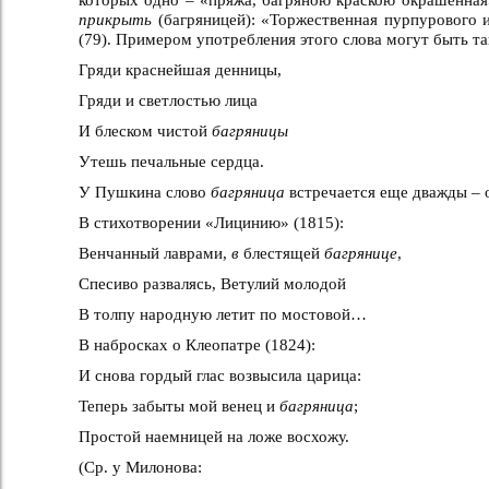
прикрыть
(багряницей): «Торжественная пурпурового и
(79). Примером употребления этого слова могут быть т
Гряди краснейшая денницы,
Гряди и светлостью лица
И блеском чистой
багряницы
Утешь печальные сердца.
У Пушкина слово
багряница
встречается еще дважды – о
В стихотворении «Лицинию» (1815):
Венчанный лаврами,
в
блестящей
багрянице
,
Спесиво развалясь, Ветулий молодой
В толпу народную летит по мостовой…
В набросках о Клеопатре (1824):
И снова гордый глас возвысила царица:
Теперь забыты мой венец и
багряница
;
Простой наемницей на ложе восхожу.
(Ср. у Милонова: