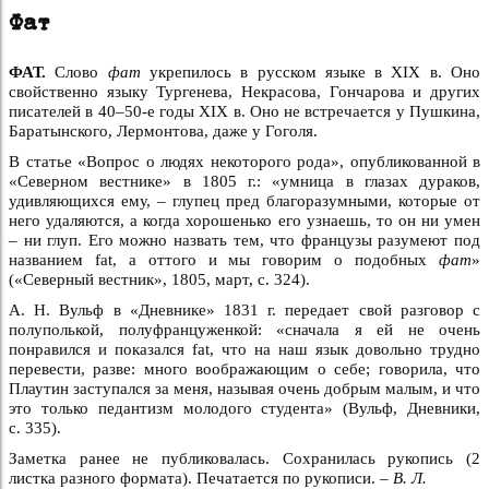
Фат
ФАТ.
Слово
фат
укрепилось в русском языке в XIX в. Оно
свойственно языку Тургенева, Некрасова, Гончарова и других
писателей в 40–50-е годы XIX в. Оно не встречается у Пушкина,
Баратынского, Лермонтова, даже у Гоголя.
В статье «Вопрос о людях некоторого рода», опубликованной в
«Северном вестнике» в 1805 г.: «умница в глазах дураков,
удивляющихся ему, – глупец пред благоразумными, которые от
него удаляются, а когда хорошенько его узнаешь, то он ни умен
– ни глуп. Его можно назвать тем, что французы разумеют под
названием fat, а оттого и мы говорим о подобных
фат
»
(«Северный вестник», 1805, март, с. 324).
А. Н. Вульф в «Дневнике» 1831 г. передает свой разговор с
полуполькой, полуфранцуженкой: «сначала я ей не очень
понравился и показался fat, что на наш язык довольно трудно
перевести, разве: много воображающим о себе; говорила, что
Плаутин заступался за меня, называя очень добрым малым, и что
это только педантизм молодого студента» (Вульф, Дневники,
с. 335).
Заметка ранее не публиковалась. Сохранилась рукопись (2
листка разного формата). Печатается по рукописи. –
В. Л.