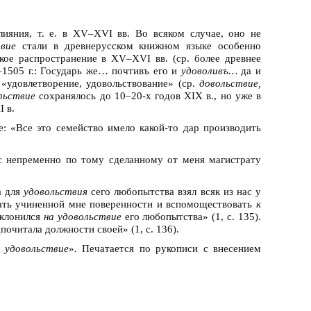
лияния, т. е. в XV–XVI вв. Во всяком случае, оно не
твие
стали в древнерусском книжном языке особенно
кое распространение в XV–XVI вв. (ср. более древнее
–1505 г.: Государь же… почтивъ его и
удоволивъ…
да и
«удовлетворение, удовольствование» (ср.
довольствие,
льствие
сохранялось до 10–20-х годов XIX в., но уже в
 в.
е: «Все это семейство имело какой-то дар производить
иус непременно по тому сделанному от меня магистрату
а для
удовольствия
сего любопытства взял всяк из нас у
вовать учиненной мне поверенности и вспомоществовать
к
склонился
на удовольствие
его любопытства» (1, с. 135).
почитала должности своей» (1, с. 136).
а
удовольствие
»
.
Печатается по рукописи с внесением