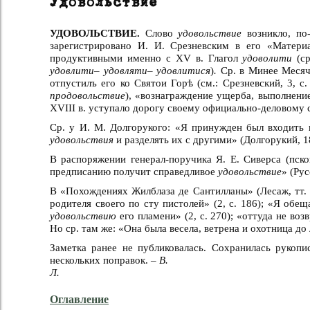
Удовольствие
УДОВОЛЬСТВИЕ.
Слово
удовольствие
возникло, по-
зарегистрировано И. И. Срезневским в его «Матер
продуктивными именно с XV в. Глагол
удоволити
(с
удовлити
–
удовляти
–
удовлитися
)
.
Ср. в Минее Месяч
отпустилъ его ко Святои Горѣ (см.: Срезневский, 3, с.
продовольствие
), «вознаграждение ущерба, выполнени
XVIII в. уступало дорогу своему официально-деловому
Ср. у И. М. Долгорукого: «Я принужден был входить 
удовольствия
и разделять их с другими» (Долгорукий, 18
В распоряжении генерал-поручика Я. Е. Сиверса (пско
предписанию получит справедливое
удовольствие
» (Рус
В «Похождениях Жилблаза де Сантилланы» (Лесаж, тт. 
родителя своего по сту пистолей» (2, с. 186); «Я обе
удовольствию
его пламени» (2, с. 270); «оттуда не во
Но ср. там же: «Она была весела, ветрена и охотница д
Заметка ранее не публиковалась. Сохранилась рукопи
нескольких поправок. –
В.
Л.
Оглавление