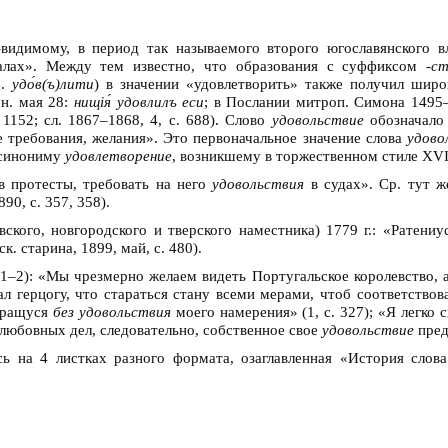
видимому, в период так называемого второго югославянского в
иалах». Между тем известно, что образования с суффиксом
-с
р.
удо́в(ъ)лити
) в значении «удовлетворить» также получил широ
н. мая 28:
нищiя́ удовлилъ еси
; в Послании митроп. Симона 1495
 1152; сл. 1867–1868, 4, с. 688). Слово
удовольствие
обозначало 
е требования, желания». Это первоначальное значение слова
удово
 синониму
удовлетворение
, возникшему в торжественном стиле XVII
в протесты, требовать на него
удовольствия
в судах». Ср. тут ж
90, с. 357, 358).
вского, новгородского и тверского наместника) 1779 г.: «Ратен
ск. старина, 1899, май, с. 480).
1–2): «Мы чрезмерно желаем видеть Португальское королевство, 
щал герцогу, что стараться стану всеми мерами, чтоб соответст
звращуся
без удовольствия
моего намерения» (1, с. 327); «Я легко 
о любовных дел, следовательно, собственное свое
удовольствие
пред
сь на 4 листках разного формата, озаглавленная «История слов