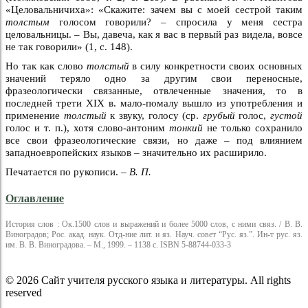
«Целовальничиха»: «Скажите: зачем вы с моей сестрой таким
толстым
голосом говорили? – спросила у меня сестра
целовальницы. – Вы, давеча, как я вас в первый раз видела, вовсе
не так говорили» (1, с. 148).
Но так как слово
толстый
в силу конкретности своих основных
значений теряло одно за другим свои переносные,
фразеологически связанные, отвлеченные значения, то в
последней трети XIX в. мало-помалу вышло из употребления и
применение
толстый
к звуку, голосу (ср.
грубый
голос,
густой
голос и т. п.), хотя слово-антоним
тонкий
не только сохранило
все свои фразеологические связи, но даже – под влиянием
западноевропейских языков – значительно их расширило.
Печатается по рукописи. –
В. П.
Оглавление
История слов : Ок.1500 слов и выражений и более 5000 слов, с ними связ. / В. В.
Виноградов; Рос. акад. наук. Отд-ние лит. и яз. Науч. совет “Рус. яз.”. Ин-т рус. яз.
им. В. В. Виноградова. – М., 1999. – 1138 с. ISBN 5-88744-033-3
© 2026 Сайт учителя русского языка и литературы. All rights
reserved