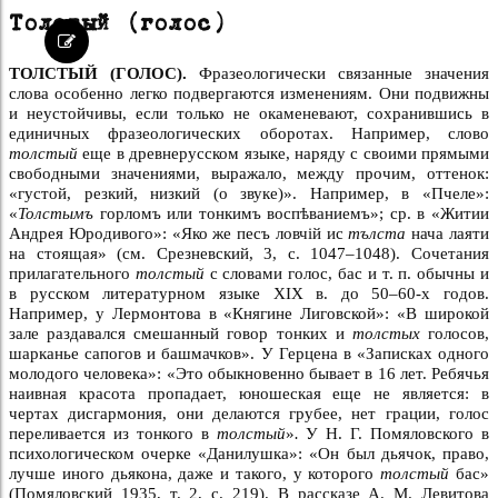
Толстый (голос)
ТОЛСТЫЙ (ГОЛОС).
Фразеологически связанные значения
слова особенно легко подвергаются изменениям. Они подвижны
и неустойчивы, если только не окаменевают, сохранившись в
единичных фразеологических оборотах. Например, слово
толстый
еще в древнерусском языке, наряду с своими прямыми
свободными значениями, выражало, между прочим, оттенок:
«густой, резкий, низкий (о звуке)». Например, в «Пчеле»:
«
Толстымъ
горломъ или тонкимъ воспѣваниемъ»; ср. в «Житии
Андрея Юродивого»: «Яко же песъ ловчiй ис
тълста
нача лаяти
на стоящая» (см. Срезневский, 3, с. 1047–1048). Сочетания
прилагательного
толстый
с словами голос, бас и т. п. обычны и
в русском литературном языке XIX в. до 50–60-х годов.
Например, у Лермонтова в «Княгине Лиговской»: «В широкой
зале раздавался смешанный говор тонких и
толстых
голосов,
шарканье сапогов и башмачков». У Герцена в «Записках одного
молодого человека»: «Это обыкновенно бывает в 16 лет. Ребячья
наивная красота пропадает, юношеская еще не является: в
чертах дисгармония, они делаются грубее, нет грации, голос
переливается из тонкого в
толстый
»
.
У Н. Г. Помяловского в
психологическом очерке «Данилушка»: «Он был дьячок, право,
лучше иного дьякона, даже и такого, у которого
толстый
бас»
(Помяловский 1935, т. 2, с. 219). В рассказе А. М. Левитова