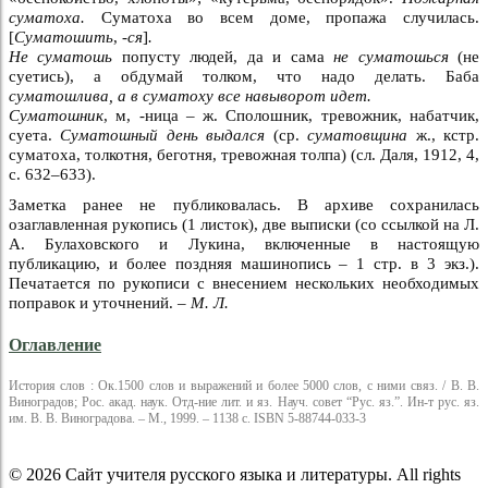
суматоха.
Суматоха во всем доме, пропажа случилась.
[
Суматошить
,
-ся
]
.
Не суматошь
попусту людей, да и сама
не суматошься
(не
суетись), а обдумай толком, что надо делать. Баба
суматошлива, а в суматоху все навыворот идет.
Суматошник
, м, -ница – ж. Сполошник, тревожник, набатчик,
суета.
Суматошный день выдался
(ср.
суматовщина
ж., кстр.
суматоха, толкотня, беготня, тревожная толпа) (сл. Даля, 1912, 4,
с. 632–633).
Заметка ранее не публиковалась. В архиве сохранилась
озаглавленная рукопись (1 листок), две выписки (со ссылкой на Л.
А. Булаховского и Лукина, включенные в настоящую
публикацию, и более поздняя машинопись – 1 стр. в 3 экз.).
Печатается по рукописи с внесением нескольких необходимых
поправок и уточнений. –
М. Л.
Оглавление
История слов : Ок.1500 слов и выражений и более 5000 слов, с ними связ. / В. В.
Виноградов; Рос. акад. наук. Отд-ние лит. и яз. Науч. совет “Рус. яз.”. Ин-т рус. яз.
им. В. В. Виноградова. – М., 1999. – 1138 с. ISBN 5-88744-033-3
© 2026 Сайт учителя русского языка и литературы. All rights