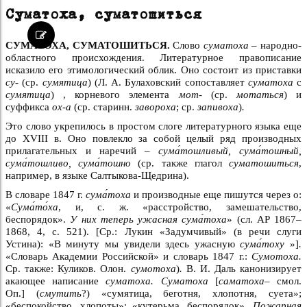
Суматоха, суматошиться
СУМАТОХА, СУМАТОШИТЬСЯ.
Слово
суматоха –
народно-
областного происхождения. Литературное правописание
исказило его этимологический облик. Оно состоит из приставки
су-
(ср.
сумятица
) (Л. А. Булаховский сопоставляет
суматоха
с
сумятица
) , корневого элемента
мот-
(ср.
мотаться
) и
суффикса
ох-а
(ср. старинн.
завороха
; ср.
запивоха
)
.
Это слово укрепилось в простом слоге литературного языка еще
до XVIII в. Оно повлекло за собой целый ряд производных
прилагательных и наречий –
сума́тошливый, сума́тошный,
сума́тошливо, сума́тошно
(ср. также глагол
суматошиться
,
например, в языке Салтыкова-Щедрина).
В словаре 1847 г.
сума́тоха
и производные еще пишутся через о:
«
Сума́то́ха
, и, с. ж. «расстройство, замешательство,
беспорядок».
У них теперь ужасная сума́тоха
» (сл. АР 1867–
1868, 4, с. 521). [Ср.: Лукин «Задумчивый» (в речи слуги
Устина): «В минуту мы увидели здесь ужасную
сума́тоху
»]
.
«Словарь Академии Российской» и словарь 1847 г.:
Сумотоха.
Ср. также: Куликов. Олон.
сумотоха
)
.
В. И. Даль канонизирует
акающее написание
суматоха. Суматоха
[
саматоха
– смол.
Оп.] (
смутить
?) «сумятица, беготня, хлопотня, суета»;
«беспокойство, хлопоты»; «кутерьма, беспорядок».
Пожарная